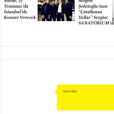
Suede, 17
Sergen
Temmuz’da
Şehitoğlu’nun
İstanbul’da
“Çatallanan
Konser Verecek
Yollar” Sergisi
SANATORIUM’d