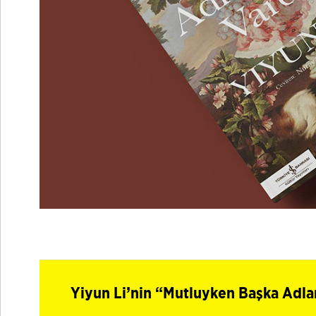
Yiyun Li’nin “Mutluyken Başka Adla