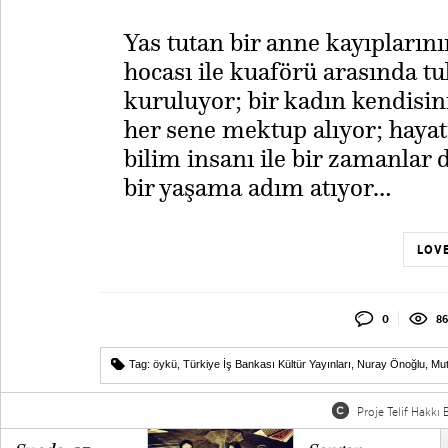
​Yas tutan bir anne kayıplarını
hocası ile kuaförü arasında t
kuruluyor; bir kadın kendisin
her sene mektup alıyor; hayat
bilim insanı ile bir zamanlar 
bir yaşama adım atıyor…
LOVE
0
86
Tag:
öykü
,
Türkiye İş Bankası Kültür Yayınları
,
Nuray Önoğlu
,
Mut
Proje Telif Hakkı B