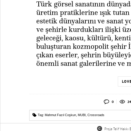
​Türk görsel sanatının dünya
üretim pratiklerine ışık tutan
estetik dünyalarını ve sanat y
ve şehirle kurdukları ilişki ü
geleceği, kaosu, kültürü, kenti
buluşturan kozmopolit şehir İ
çıkan eserler, şehrin büyüley
önemli sanat galerilerine ve 
LOVE
0
24
Tag:
Mahmut Fazıl Coşkun
,
MUBI
,
Crossroads
Proje Telif Hakkı B