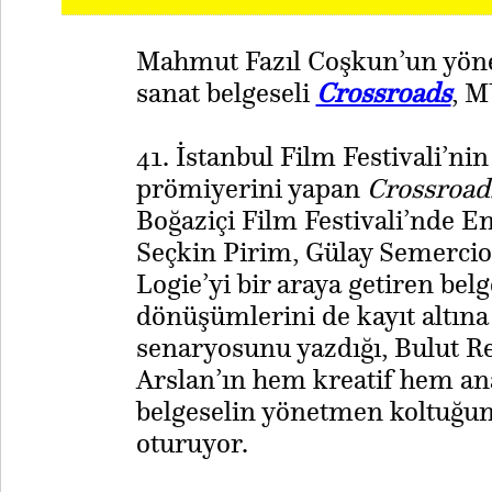
Mahmut Fazıl Coşkun’un yönet
sanat belgeseli
Crossroads
, M
41. İstanbul Film Festivali’ni
prömiyerini yapan
Crossroad
Boğaziçi Film Festivali’nde E
Seçkin Pirim, Gülay Semercio
Logie’yi bir araya getiren belg
dönüşümlerini de kayıt altına
senaryosunu yazdığı, Bulut R
Arslan’ın hem kreatif hem ana
belgeselin yönetmen koltuğu
oturuyor.