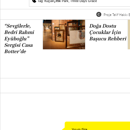
Tag:
KüçükÇiftlik Park
,
Three Days Grace
Proje Telif Hakkı B
“Sevgilerle,
Doğa Dostu
Bedri Rahmi
Çocuklar İçin
Eyüboğlu”
Başucu Rehberi
Sergisi Casa
Botter’de