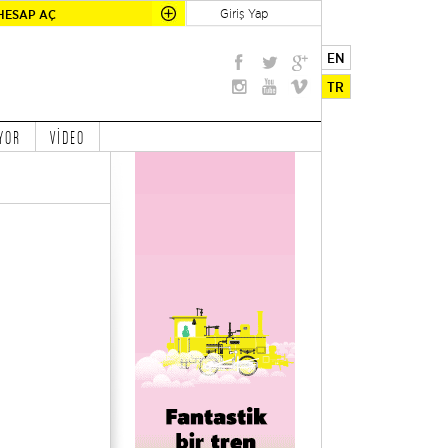
Giriş Yap
HESAP AÇ
EN
TR
YOR
VİDEO