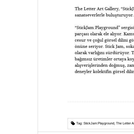
The Letter Art Gallery, “Stick
sanatseverlerle buluşturuyor.
​“StickJam:Playground” sergisi
parçası olarak ele alıyor. Kamu
cesur ve çoğul görsel dilini gö
önüne seriyor. Stick Jam, soka
olarak varlığını sürdürüyor. T
bağımsız üretimler ortaya koyd
alışverişlerinden doğmuş, zama
deneyler kolektifin görsel dil
Tag:
StickJam:Playground
,
The Letter A