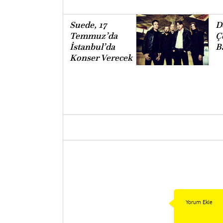
Suede, 17
D
Temmuz’da
Ç
İstanbul’da
B
Konser Verecek