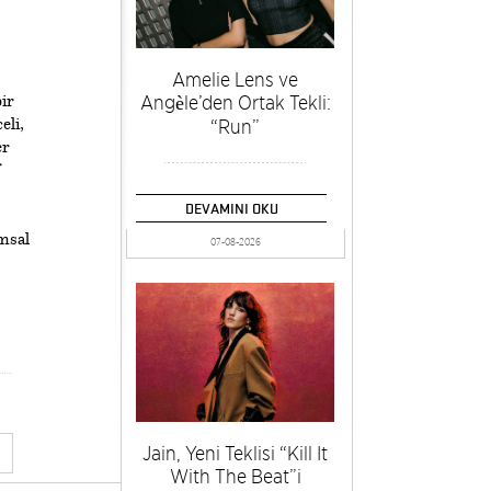
Amelie Lens ve
Angèle’den Ortak Tekli:
ir
eli,
“Run”
er
DEVAMINI OKU
ımsal
07-08-2026
Jain, Yeni Teklisi “Kill It
With The Beat”i