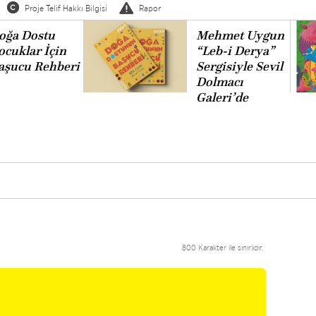
Proje Telif Hakkı Bilgisi
Rapor
oğa Dostu
Mehmet Uygun
ocuklar İçin
“Leb-i Derya”
aşucu Rehberi
Sergisiyle Sevil
Dolmacı
Galeri’de
800 Karakter ile sınırlıdır.