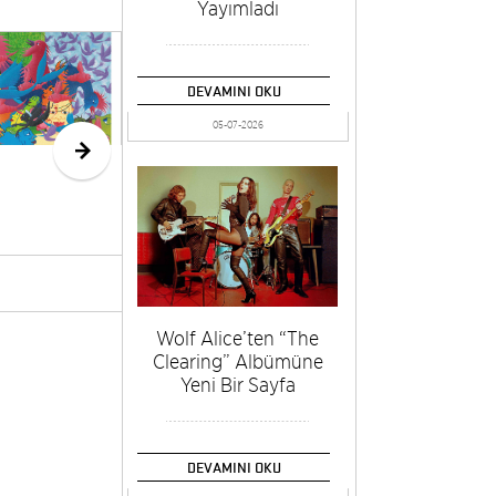
Yayımladı
Seda Hepsev’in
“Büyülü Kaçış”
DEVAMINI OKU
Sergisi x-ist’te
05-07-2026
Wolf Alice’ten “The
Clearing” Albümüne
Yeni Bir Sayfa
DEVAMINI OKU