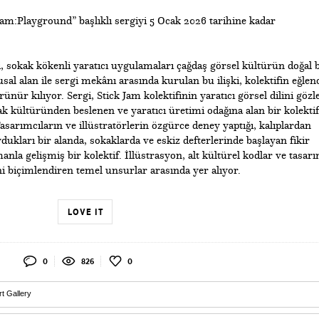
Jam:Playground” başlıklı sergiyi 5 Ocak 2026 tarihine kadar
, sokak kökenli yaratıcı uygulamaları çağdaş görsel kültürün doğal b
sal alan ile sergi mekânı arasında kurulan bu ilişki, kolektifin eğlenc
rünür kılıyor. Sergi, Stick Jam kolektifinin yaratıcı görsel dilini gözl
k kültüründen beslenen ve yaratıcı üretimi odağına alan bir kolektif
asarımcıların ve illüstratörlerin özgürce deney yaptığı, kalıplardan
ukları bir alanda, sokaklarda ve eskiz defterlerinde başlayan fikir
nla gelişmiş bir kolektif. İllüstrasyon, alt kültürel kodlar ve tasar
ini biçimlendiren temel unsurlar arasında yer alıyor.
LOVE IT
0
826
0
rt Gallery