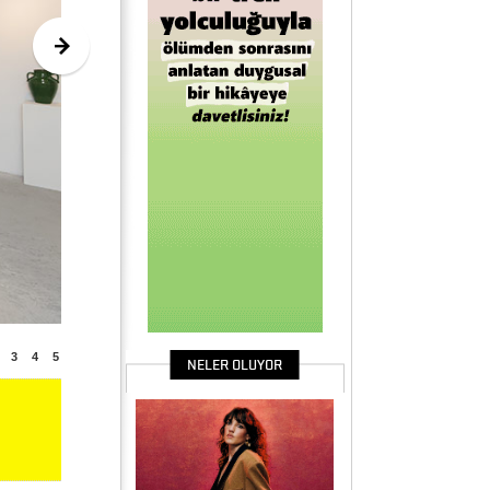
3
4
5
NELER OLUYOR