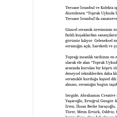
Tersane İstanbul ve Kolekta i
düzenlenen “Toprak Uykuda Değ
Tersane İstanbul’da sanatseve
Güncel seramik üretiminin öne
farklı kuşaklardan sanatçıları
görünür kılıyor. Geleneksel 
seramiğin açık, hareketli ve ç
Toprağı insanlık tarihinin en 
olarak ele alan “Toprak Uykuda
arasında kurulan bir köprü ol
deneysel tekniklerden daha kl
seramikle kurduğu kişisel dili
alması, seramiğin bugün taşıdığ
Sergide; Abrahamm Creative S
Yaşaroğlu, Ertuğrul Güngör 
İrten, İhsan Berke Saraçoğlu
Törer, Metin Ertürk, Oddviz, 