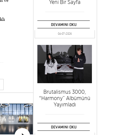
n ve
Yeni Bir Sayfa
klı
DEVAMINI OKU
04-07-2026
Brutalismus 3000,
“Harmony” Albümünü
Yayımladı
“Sevgilerle,
Bedri Rahmi
Eyüboğlu”
DEVAMINI OKU
Sergisi Casa