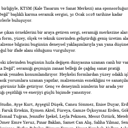
ş birliğiyle, KTSM (Kale Tasarım ve Sanat Merkezi) ana sponsorluğu
il” başlıklı karma seramik sergisi, 30 Ocak 2026 tarihine kadar
rlerle buluşuyor.
 çıkan örneklerini bir araya getiren sergi, seramiği merkezine alar
n form, yüzey, ölçek ve teknik üzerinden geliştirdiği geniş üretim ala
malzeme bilgisini bugünün deneysel yaklaşımlarıyla yan yana düşüne
oğul bir ifade alanı olduğunu vurguluyor.
eski izlerinden bugünün hızla değişen dünyasına uzanan canlı bir var
 Değil”, seramiği geçmişin zanaat belleği ile çağdaş sanat pratiği
arak yeniden konumlandırıyor. Heykelsi formlardan yüzey odaklı işl
asik yorumlara uzanan yapıtlar, malzemenin esnekliğini ve sanatçıla
 görünür hâle getiriyor. Genç ve deneyimli isimlerin bir arada yer
ı çeşitliliği ve enerjiyi güçlü biçimde yansıtıyor.
tudio, Ayşe Kurt, Ayşegül Düşek, Cansu Sönmez, Enise Duyar, Erd
& Faruk Ertekin, Eymen Aktel, Füreya, Gamze Öçkoymaz Erden, Gö
, İsmail Tuğran, Jennifer İpekel, Leyla Pekmen, Mesut Öztürk, Mete
Ömer Emre Yavuz, Pınar Baklan, Samet Can Alış, Saliha Yılmaz, Sen