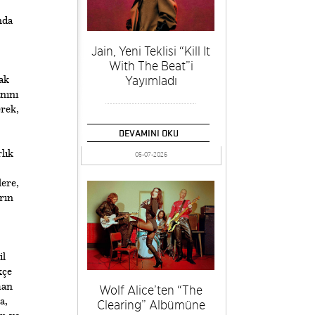
nda
Jain, Yeni Teklisi “Kill It
With The Beat”i
Yayımladı
ak
nını
rek,
DEVAMINI OKU
lık
05-07-2026
ere,
rın
il
kçe
han
Wolf Alice’ten “The
a,
Clearing” Albümüne