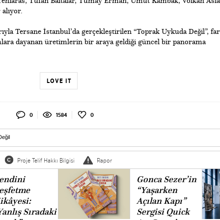
 Yeniaras, Tufan Baltalar, Tümay Erman, Umut Kambak, Volkan Asla
alıyor.
ıyla Tersane İstanbul’da gerçekleştirilen “Toprak Uykuda Değil”, far
ımlara dayanan üretimlerin bir araya geldiği güncel bir panorama
LOVE IT
0
1584
0
eğil
Proje Telif Hakkı Bilgisi
Rapor
endini
Gonca Sezer’in
eşfetme
“Yaşarken
ikâyesi:
Açılan Kapı”
Yanlış Sıradaki
Sergisi Quick