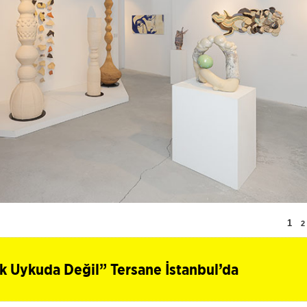
1
2
k Uykuda Değil” Tersane İstanbul’da