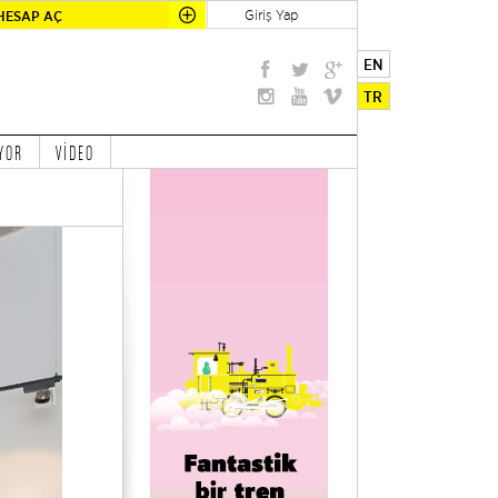
Giriş Yap
HESAP AÇ
EN
TR
YOR
VİDEO