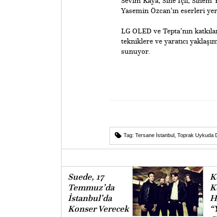
Sevim Kaya, Sine İçli, Sinem
Yasemin Özcan’ın eserleri yer 
​LG OLED ve Tepta’nın katkılar
tekniklere ve yaratıcı yaklaş
sunuyor.
Tag:
Tersane İstanbul
,
Toprak Uykuda D
Suede, 17
K
Temmuz’da
K
İstanbul’da
H
Konser Verecek
“