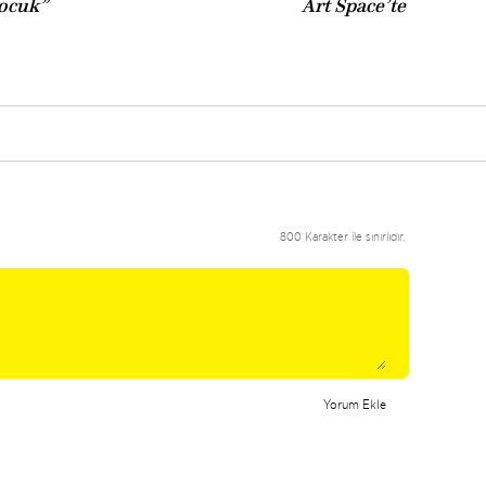
ocuk”
Art Space’te
800 Karakter ile sınırlıdır.
Yorum Ekle