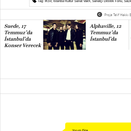
Tag:
İKSV
,
İstanbul Kültür Sanat Vakfı
,
Sanatçı Destek Fonu
,
SaD
Proje Telif Hakkı B
Suede, 17
Alphaville, 12
Temmuz’da
Temmuz’da
İstanbul’da
İstanbul’da
Konser Verecek