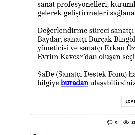
sanat profesyonelleri, kurumla
gelerek geliştirmeleri sağlana
Değerlendirme süreci sanatçı
Baydar, sanatçı Burçak Bingöl,
yöneticisi ve sanatçı Erkan Ö
Evrim Kavcar’dan oluşan seçic
​SaDe (Sanatçı Destek Fonu) h
bilgiye
buradan
ulaşabilirsiniz
LOVE
0
22