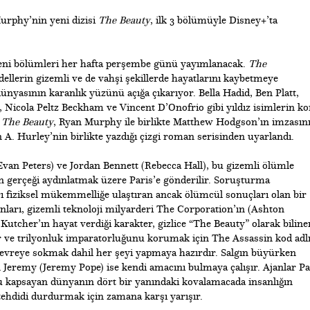
rphy’nin yeni dizisi
The Beauty
, ilk 3 bölümüyle Disney+’ta
eni bölümleri her hafta perşembe günü yayımlanacak.
The
ellerin gizemli ve de vahşi şekillerde hayatlarını kaybetmeye
nyasının karanlık yüzünü açığa çıkarıyor. Bella Hadid, Ben Platt,
l, Nicola Peltz Beckham ve Vincent D’Onofrio gibi yıldız isimlerin k
ı
The Beauty
, Ryan Murphy ile birlikte Matthew Hodgson’ın imzasın
 A. Hurley’nin birlikte yazdığı çizgi roman serisinden uyarlandı.
Evan Peters) ve Jordan Bennett (Rebecca Hall), bu gizemli ölümle
 gerçeği aydınlatmak üzere Paris’e gönderilir. Soruşturma
rı fiziksel mükemmelliğe ulaştıran ancak ölümcül sonuçları olan bir
onları, gizemli teknoloji milyarderi The Corporation’ın (Ashton
 Kutcher’ın hayat verdiği karakter, gizlice “The Beauty” olarak biline
tir ve trilyonluk imparatorluğunu korumak için The Assassin kod adl
devreye sokmak dahil her şeyi yapmaya hazırdır. Salgın büyürken
eremy (Jeremy Pope) ise kendi amacını bulmaya çalışır. Ajanlar Pa
kapsayan dünyanın dört bir yanındaki kovalamacada insanlığın
 tehdidi durdurmak için zamana karşı yarışır.