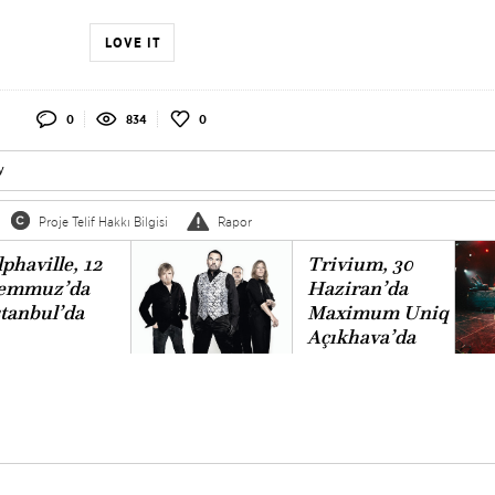
LOVE IT
0
834
0
y
Proje Telif Hakkı Bilgisi
Rapor
phaville, 12
Trivium, 30
emmuz’da
Haziran’da
stanbul’da
Maximum Uniq
Açıkhava’da