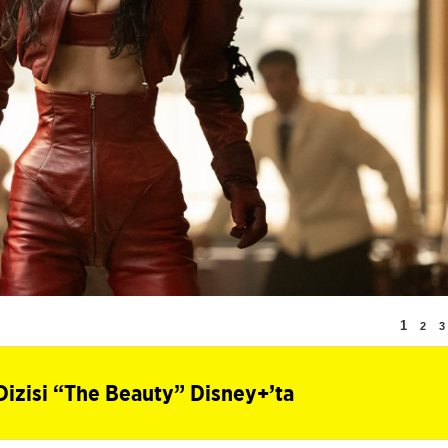
1
2
3
Dizisi “The Beauty” Disney+’ta