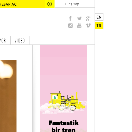
Giriş Yap
HESAP AÇ
EN
TR
YOR
VİDEO