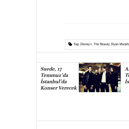
Tag:
Disney+
,
The Beauty
,
Ryan Murph
Suede, 17
Al
Temmuz’da
T
İstanbul’da
İ
Konser Verecek