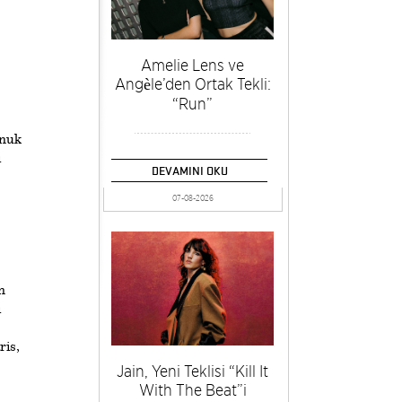
Amelie Lens ve
Angèle’den Ortak Tekli:
“Run”
onuk
ı
DEVAMINI OKU
07-08-2026
n
ı
ris,
Jain, Yeni Teklisi “Kill It
With The Beat”i