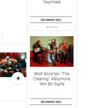
Yayımladı
DEVAMINI OKU
05-07-2026
BIFED 2026
Rac
İçin Başvurular
Evli
Başladı
Ayrı
Wolf Alice’ten “The
Clearing” Albümüne
Yeni Bir Sayfa
DEVAMINI OKU