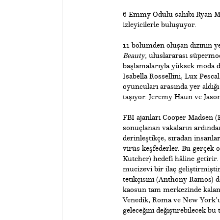
6 Emmy Ödülü sahibi Ryan Mu
izleyicilerle buluşuyor.
11 bölümden oluşan dizinin y
Beauty
, uluslararası süpermod
başlamalarıyla yüksek moda dü
Isabella Rossellini, Lux Pesca
oyuncuları arasında yer aldığ
taşıyor. Jeremy Haun ve Jason
​FBI ajanları Cooper Madsen (
sonuçlanan vakaların ardından
derinleştikçe, sıradan insanla
virüs keşfederler. Bu gerçek 
Kutcher) hedefi hâline getirir.
mucizevi bir ilaç geliştirmiş
tetikçisini (Anthony Ramos) 
kaosun tam merkezinde kalan J
Venedik, Roma ve New York’u 
geleceğini değiştirebilecek bu