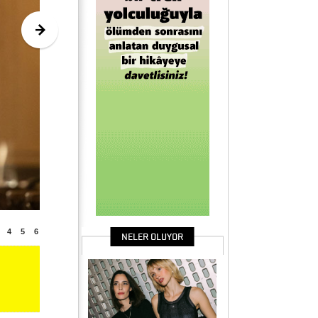
4
5
6
NELER OLUYOR