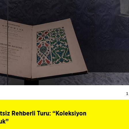
1
siz Rehberli Turu: “Koleksiyon
luk”