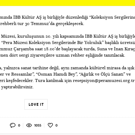
mında İBB Kültür AŞ iş birliğiyle düzenlediği “Koleksiyon Sergilerin
iz rehberli tur 30 Temmuz’da gerçekleşecek.
 Müzesi, kuruluşunun 20. yılı kapsamında İBB Kültür AŞ iş birliğiyl
 “Pera Müzesi Koleksiyon Sergilerinde Bir Yolculuk” başlıklı ücretsi
Temmuz Çarşamba saat 18.00’de başlayacak turda, Suna ve İnan Kıraç
nen dört sergi ziyaretçilere uzman rehber eşliğinde tanıtılacak.
 yalnızca sanat tarihine değil, aynı zamanda kültürel mirasa da ışık
ler ve Ressamlar”, “Osman Hamdi Bey”, “Ağırlık ve Ölçü Sanatı” ve
ileri keşfedecekler. Tura katılmak için resepsiyon@peramuzesi.org.tr
aptırabilirsiniz.
LOVE IT
0
1055
0