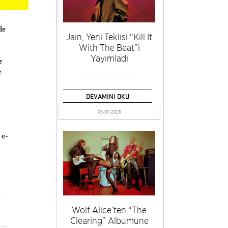
de
Jain, Yeni Teklisi “Kill It
With The Beat”i
Yayımladı
e
z
DEVAMINI OKU
05-07-2026
 e-
Wolf Alice’ten “The
Clearing” Albümüne