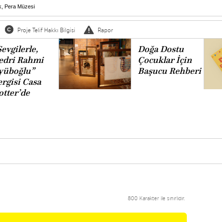
k
,
Pera Müzesi
Proje Telif Hakkı Bilgisi
Rapor
evgilerle,
Doğa Dostu
edri Rahmi
Çocuklar İçin
yüboğlu”
Başucu Rehberi
ergisi Casa
otter’de
800 Karakter ile sınırlıdır.