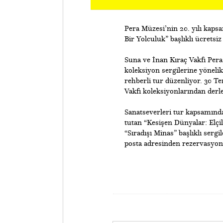
Pera Müzesi’nin 20. yılı kapsa
Bir Yolculuk” başlıklı ücrets
Suna ve İnan Kıraç Vakfı Pera
koleksiyon sergilerine yönelik
rehberli tur düzenliyor. 30 
Vakfı koleksiyonlarından derle
Sanatseverleri tur kapsamında,
tutan “Kesişen Dünyalar: Elçi
“Sıradışı Minas” başlıklı serg
posta adresinden rezervasyon y