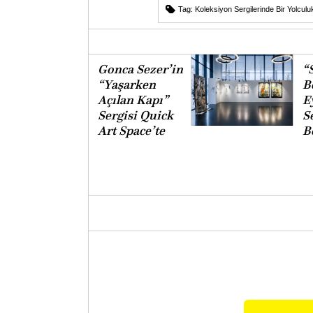
Tag:
Koleksiyon Sergilerinde Bir Yolculu
Gonca Sezer’in
“S
“Yaşarken
B
Açılan Kapı”
E
Sergisi Quick
S
Art Space’te
B