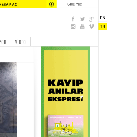
Giriş Yap
HESAP AÇ
EN
TR
YOR
VİDEO