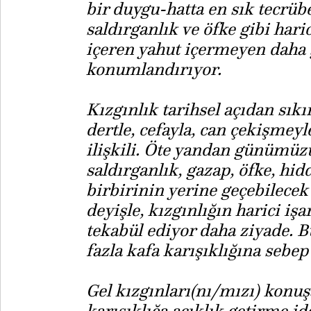
bir duygu-hatta en sık tecrübe
saldırganlık ve öfke gibi hari
içeren yahut içermeyen daha 
konumlandırıyor.
Kızgınlık tarihsel açıdan sıkın
dertle, cefayla, can çekişmeyl
ilişkili. Öte yandan günümüz
saldırganlık, gazap, öfke, hidd
birbirinin yerine geçebilecek 
deyişle, kızgınlığın harici i
tekabül ediyor daha ziyade. B
fazla kafa karışıklığına sebep
Gel kızgınları(nı/mızı) konu
karışıklığa açıklık getirme i