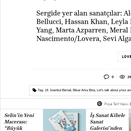
Sergide yer alan sanatçılar: 
Bellucci, Hassan Khan, Leyla 
Yang, Marta Azparren, Meral
Nascimento/Lovera, Sevi Alg
LOVE
0
29
Tag:
18. İstanbul Bienali
,
Bilsar Arka Bina
,
Let’s talk about y/our an
Proje Telif Hakkı B
Selin’in Yeni
İş Sanat Kibele
Macerası:
Sanat
“Büyük
Galerisi’nden