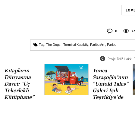
LOVE
0
27
Tag:
The Dogs
,
Terminal Kadıköy
,
Paribu Art
,
Paribu
Proje Telif Hakkı B
Kitapların
Yonca
Dünyasına
Saraçoğlu’nun
Davet: “Üç
“Untold Tales”
Tekerlekli
Galeri Işık
Kütüphane”
Teşvikiye’de