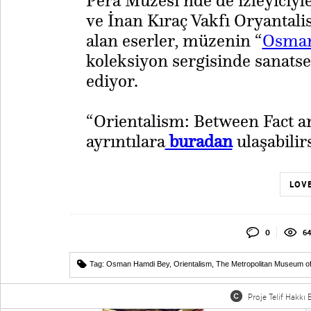
Pera Müzesi’nde de izleyiciy
ve İnan Kıraç Vakfı Oryantal
alan eserler, müzenin “
Osman
koleksiyon sergisinde sanats
ediyor.
​“Orientalism: Between Fact a
ayrıntılara
buradan
ulaşabilir
LOVE
0
6
Tag:
Osman Hamdi Bey
,
Orientalism
,
The Metropolitan Museum of
Proje Telif Hakkı B