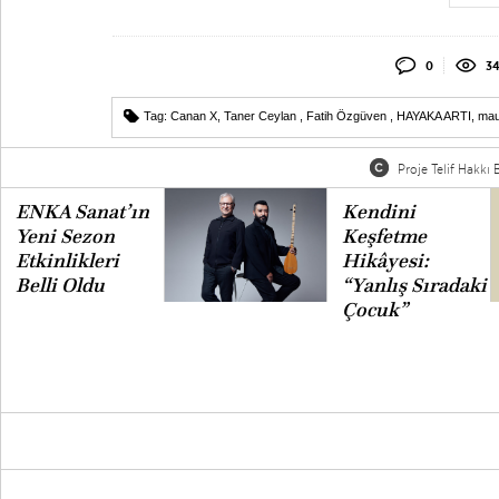
0
3
Tag:
Canan X
,
Taner Ceylan
,
Fatih Özgüven
,
HAYAKA ARTI
,
ma
Proje Telif Hakkı B
ENKA Sanat’ın
Kendini
Yeni Sezon
Keşfetme
Etkinlikleri
Hikâyesi:
Belli Oldu
“Yanlış Sıradaki
Çocuk”