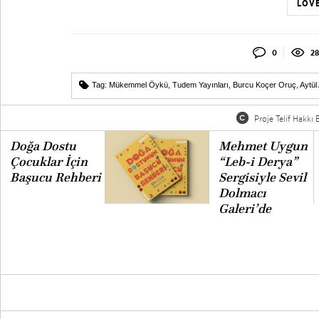
LOVE
0
28
Tag:
Mükemmel Öykü
,
Tudem Yayınları
,
Burcu Koçer Oruç
,
Aytül
Proje Telif Hakkı B
Doğa Dostu
Mehmet Uygun
Çocuklar İçin
“Leb-i Derya”
Başucu Rehberi
Sergisiyle Sevil
Dolmacı
Galeri’de