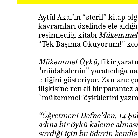
Aytül Akal’ın “steril” kitap o
kavramları özelinde ele aldığ
resimlediği kitabı
Mükemmel
“Tek Başıma Okuyorum!” kole
Mükemmel Öykü,
fikir yarat
''müdahalenin'' yaratıcılığa n
ettiğini gösteriyor. Zamane ç
ilişkisine renkli bir parantez 
“mükemmel”öykülerini yazma
“Öğretmeni Defne'den, 14 Şu
adına bir öykü kaleme alması
sevdiği için bu ödevin kendi