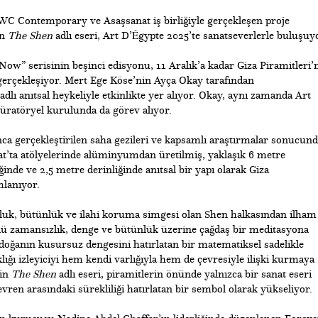
C Contemporary ve Asaşsanat iş birliğiyle gerçekleşen proje
in
The Shen
adlı eseri, Art D’Égypte 2025’te sanatseverlerle buluşuy
Now” serisinin beşinci edisyonu, 11 Aralık’a kadar Giza Piramitleri’
rçekleşiyor. Mert Ege Köse’nin Ayça Okay tarafından
adlı anıtsal heykeliyle etkinlikte yer alıyor. Okay, aynı zamanda Art
ratöryel kurulunda da görev alıyor.
unca gerçekleştirilen saha gezileri ve kapsamlı araştırmalar sonucund
at’ta atölyelerinde alüminyumdan üretilmiş, yaklaşık 6 metre
ğinde ve 2,5 metre derinliğinde anıtsal bir yapı olarak Giza
lanıyor.
zluk, bütünlük ve ilahi koruma simgesi olan Shen halkasından ilham
lü zamansızlık, denge ve bütünlük üzerine çağdaş bir meditasyona
oğanın kusursuz dengesini hatırlatan bir matematiksel sadelikle
lığı izleyiciyi hem kendi varlığıyla hem de çevresiyle ilişki kurmaya
nin
The Shen
adlı eseri, piramitlerin önünde yalnızca bir sanat eseri
evren arasındaki sürekliliği hatırlatan bir sembol olarak yükseliyor.