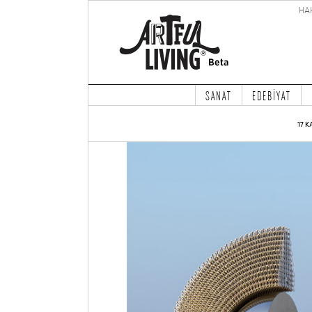
HA
SANAT
EDEBİYAT
17 K