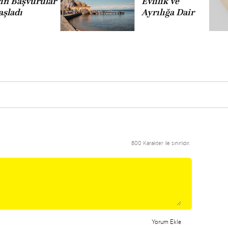
çin Başvurular
Evlilik ve
aşladı
Ayrılığa Dair
800 Karakter ile sınırlıdır.
Yorum Ekle