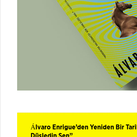
Álvaro Enrigue’den Yeniden Bir Tari
Düşledin Sen”