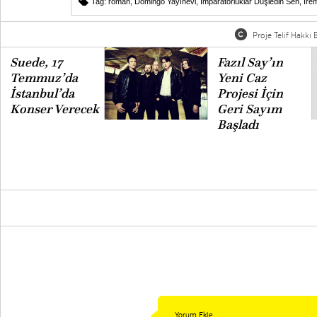
Tag:
roman
,
Domingo Yayınevi
,
İmparatorluklar Düşledin Sen
,
İre
Proje Telif Hakkı B
Suede, 17
Fazıl Say’ın
Temmuz’da
Yeni Caz
İstanbul’da
Projesi İçin
Konser Verecek
Geri Sayım
Başladı