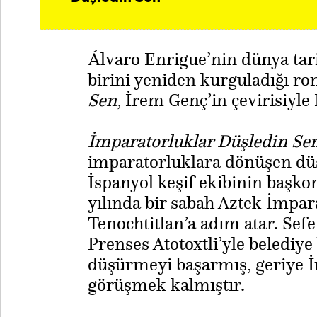
Álvaro Enrigue’nin dünya tari
birini yeniden kurguladığı r
Sen
, İrem Genç’in çevirisiyle
İmparatorluklar Düşledin Se
imparatorluklara dönüşen düşl
İspanyol keşif ekibinin başk
yılında bir sabah Aztek İmpa
Tenochtitlan’a adım atar. Se
Prenses Atotoxtli’yle belediye
düşürmeyi başarmış, geriye 
görüşmek kalmıştır.