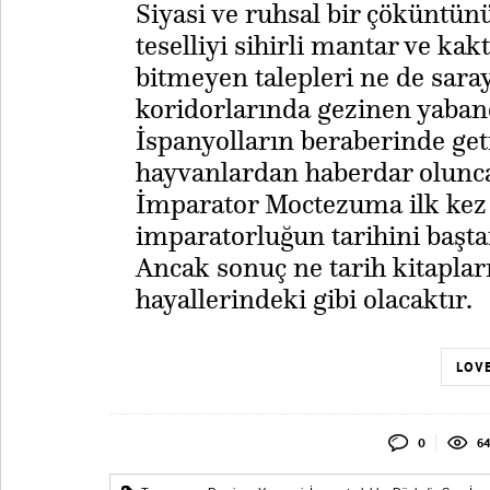
​Siyasi ve ruhsal bir çöküntü
teselliyi sihirli mantar ve ka
bitmeyen talepleri ne de sara
koridorlarında gezinen yabancı
İspanyolların beraberinde get
hayvanlardan haberdar oluncay
İmparator Moctezuma ilk kez k
imparatorluğun tarihini baştan
Ancak sonuç ne tarih kitaplar
hayallerindeki gibi olacaktır.
LOVE
0
64