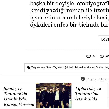
başka bir deyişle, otobiyogra
kendi yazdığı roman ile üzerin
işvereninin hamleleriyle kesi
öyküleri enfes bir biçimde bir
LOVE
0
66
Tag:
roman
,
Siren Yayınları
,
Şüpheli Hal ve Hareketler
,
Burcu Ulu
Proje Telif Hakkı B
Suede, 17
Alphaville, 12
Temmuz’da
Temmuz’da
İstanbul’da
İstanbul’da
Konser Verecek