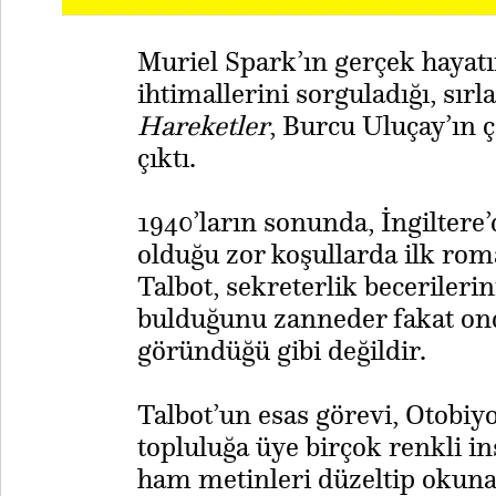
Muriel Spark’ın gerçek hayatı
ihtimallerini sorguladığı, sır
Hareketler
, Burcu Uluçay’ın ç
çıktı.
1940’ların sonunda, İngiltere
olduğu zor koşullarda ilk rom
Talbot, sekreterlik becerilerini
bulduğunu zanneder fakat ond
göründüğü gibi değildir.
​Talbot’un esas görevi, Otobiyo
topluluğa üye birçok renkli i
ham metinleri düzeltip okunakl