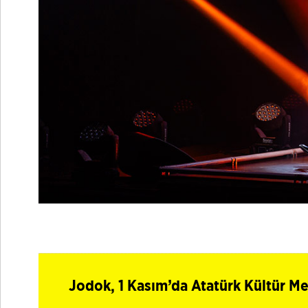
Jodok, 1 Kasım’da Atatürk Kültür M