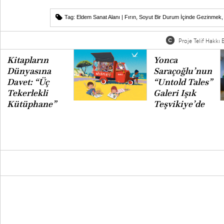
Tag:
Eldem Sanat Alanı | Fırın
,
Soyut Bir Durum İçinde Gezinmek
Proje Telif Hakkı B
Kitapların
Yonca
Dünyasına
Saraçoğlu’nun
Davet: “Üç
“Untold Tales”
Tekerlekli
Galeri Işık
Kütüphane”
Teşvikiye’de