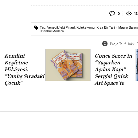
0
12
Tag:
Venedik’teki Pinault Koleksiyonu: Kısa Bir Tarih
,
Mauro Baronc
İstanbul Modern
Proje Telif Hakkı B
Kendini
Gonca Sezer’in
Keşfetme
“Yaşarken
Hikâyesi:
Açılan Kapı”
“Yanlış Sıradaki
Sergisi Quick
Çocuk”
Art Space’te