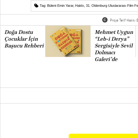
Tag:
Bülent Emin Yarar
,
Hakkı
,
31. Oldenburg Uluslararası Film Fes
Proje Telif Hakkı B
Doğa Dostu
Mehmet Uygun
Çocuklar İçin
“Leb-i Derya”
Başucu Rehberi
Sergisiyle Sevil
Dolmacı
Galeri’de