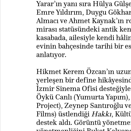
Yarar’ın yanı sıra Hülya Gülş
Emre Yıldırım, Duygu Gökhan
Almacı ve Ahmet Kaynak’ın rol
mirası statüsündeki antik ke
kasabada, ailesiyle kendi hâl
evinin bahçesinde tarihi bir e
anlatıyor.
Hikmet Kerem Özcan’ın uzun yı
yerleşen bir define hikâyesin
İzmir Sinema Ofisi desteğiyle
Öykü Canlı (Yumurta Yapım),
Project), Zeynep Santıroğlu ve
Films) üstlendiği
Hakkı
, Kült
destek aldı. Görüntü yönetmen
yönetmenliğini Buket Kalyonc