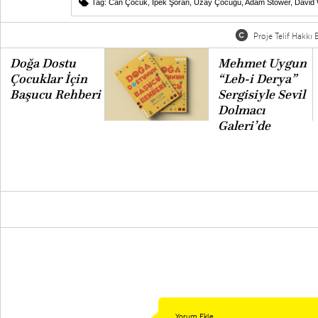
Tag:
Can Çocuk
,
İpek Şoran
,
Uzay Çocuğu
,
Adam Stower
,
David 
Proje Telif Hakkı B
Doğa Dostu
Mehmet Uygun
Çocuklar İçin
“Leb-i Derya”
Başucu Rehberi
Sergisiyle Sevil
Dolmacı
Galeri’de