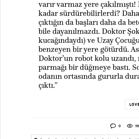
varır varmaz yere çakılmıştı!
kadar sürdürebilirlerdi? Daha i
çıktığın da başları daha da be
bile dayanılmazdı. Doktor Şok
kucağındaydı) ve Uzay Çocuğu'
benzeyen bir yere götürdü. As
Doktor'un robot kolu uzandı, r
parmağı bir düğmeye bastı. S
odanın ortasında gururla du
çıktı.”
LOVE
0
11