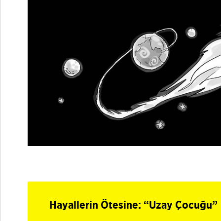
Hayallerin Ötesine: “Uzay Çocuğu”