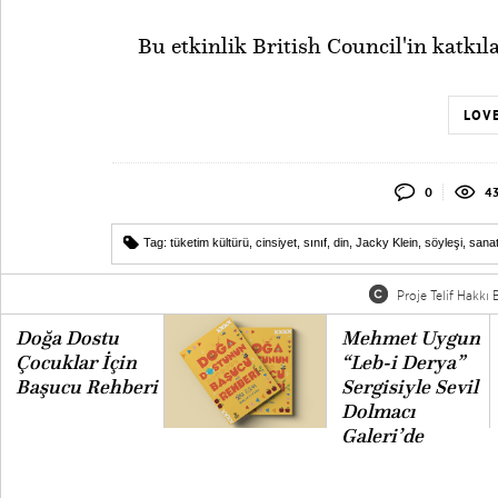
Bu etkinlik British Council'in
katkıl
LOVE
0
43
Tag:
tüketim kültürü
,
cinsiyet
,
sınıf
,
din
,
Jacky Klein
,
söyleşi
,
sana
Proje Telif Hakkı B
Doğa Dostu
Mehmet Uygun
Çocuklar İçin
“Leb-i Derya”
Başucu Rehberi
Sergisiyle Sevil
Dolmacı
Galeri’de