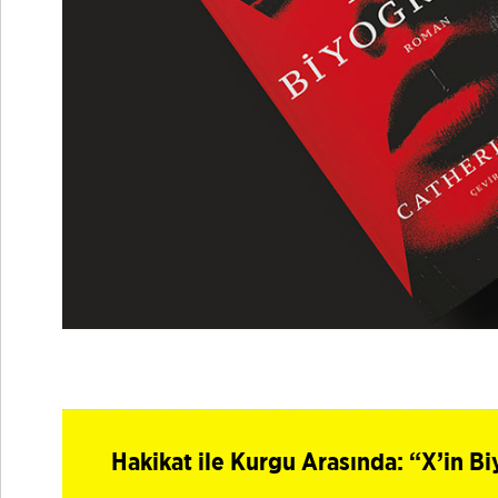
Hakikat ile Kurgu Arasında: “X’in Bi