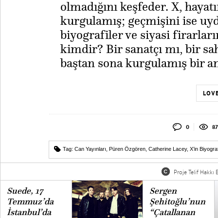
olmadığını keşfeder. X, hayatın
kurgulamış; geçmişini ise uy
biyografiler ve siyasi firarlar
kimdir? Bir sanatçı mı, bir sa
baştan sona kurgulamış bir an
LOVE
0
87
Tag:
Can Yayınları
,
Püren Özgören
,
Catherine Lacey
,
X’in Biyograf
Proje Telif Hakkı B
Suede, 17
Sergen
Temmuz’da
Şehitoğlu’nun
İstanbul’da
“Çatallanan