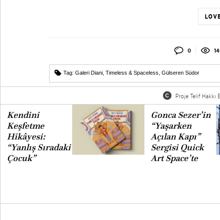
LOVE
0
14
Tag:
Galeri Diani
,
Timeless & Spaceless
,
Gülseren Südor
Proje Telif Hakkı B
Kendini
Gonca Sezer’in
Keşfetme
“Yaşarken
Hikâyesi:
Açılan Kapı”
“Yanlış Sıradaki
Sergisi Quick
Çocuk”
Art Space’te