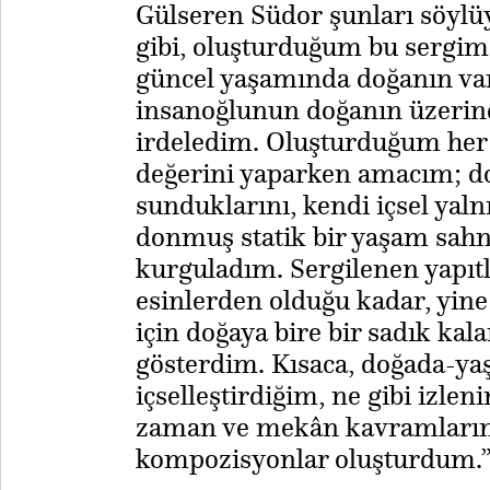
​Gülseren Südor şunları söyl
gibi, oluşturduğum bu sergimd
güncel yaşamında doğanın varl
insanoğlunun doğanın üzerin
irdeledim. Oluşturduğum her
değerini yaparken amacım; d
sunduklarını, kendi içsel yal
donmuş statik bir yaşam sahn
kurguladım. Sergilenen yapıt
esinlerden olduğu kadar, yine
için doğaya bire bir sadık ka
gösterdim. Kısaca, doğada-y
içselleştirdiğim, ne gibi izlen
zaman ve mekân kavramların
kompozisyonlar oluşturdum.