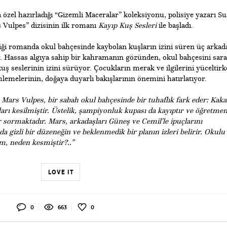
na özel hazırladığı “Gizemli Maceralar” koleksiyonu, polisiye yazarı Su
 Vulpes” dizisinin ilk romanı
Kayıp Kuş Sesleri
ile başladı.
ği romanda okul bahçesinde kaybolan kuşların izini süren üç arkad
or. Hassas algıya sahip bir kahramanın gözünden, okul bahçesini sar
kuş seslerinin izini sürüyor. Çocukların merak ve ilgilerini yüceltirk
lemelerinin, doğaya duyarlı bakışlarının önemini hatırlatıyor.
 Mars Vulpes, bir sabah okul bahçesinde bir tuhaflık fark eder: Kak
ları kesilmiştir. Üstelik, şampiyonluk kupası da kayıptır ve öğretmen
lar sormaktadır. Mars, arkadaşları Güneş ve Cemil'le ipuçlarını
nda gizli bir düzeneğin ve beklenmedik bir planın izleri belirir. Okulu
m, neden kesmiştir?..”
LOVE IT
0
663
0