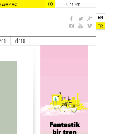
Giriş Yap
HESAP AÇ
EN
TR
YOR
VİDEO