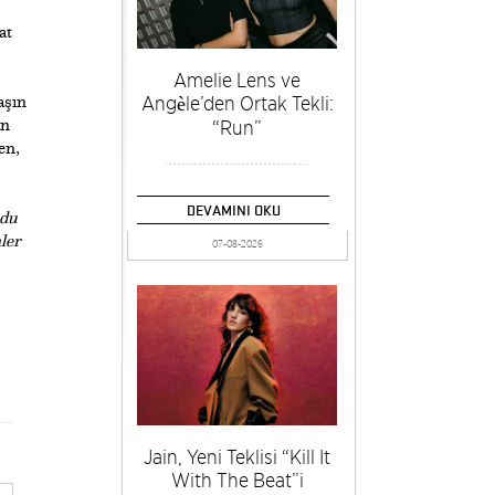
at
Amelie Lens ve
Angèle’den Ortak Tekli:
aşın
an
“Run”
en,
DEVAMINI OKU
adu
ler
07-08-2026
Jain, Yeni Teklisi “Kill It
With The Beat”i