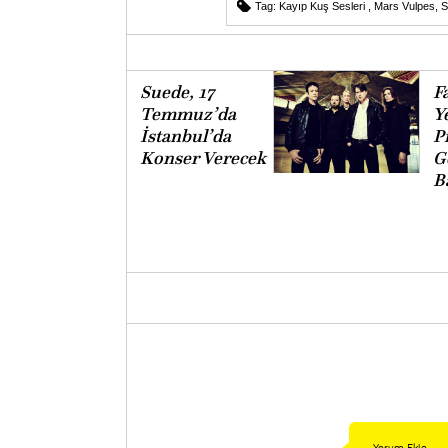
Tag:
Kayıp Kuş Sesleri
,
Mars Vulpes
,
S
Suede, 17
Fa
Temmuz’da
Y
İstanbul’da
Pr
Konser Verecek
G
B