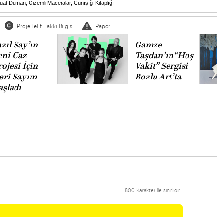
uat Duman
,
Gizemli Maceralar
,
Günışığı Kitaplığı
Proje Telif Hakkı Bilgisi
Rapor
zıl Say’ın
Gamze
eni Caz
Taşdan’ın“Hoş
ojesi İçin
Vakit” Sergisi
eri Sayım
Bozlu Art’ta
aşladı
800 Karakter ile sınırlıdır.