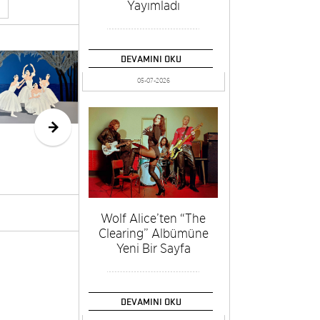
Yayımladı
DEVAMINI OKU
Avrupa Günü
Glo
Sergisi
For
05-07-2026
CerModern’de
Ön 
Açı
Wolf Alice’ten “The
Clearing” Albümüne
Yeni Bir Sayfa
DEVAMINI OKU