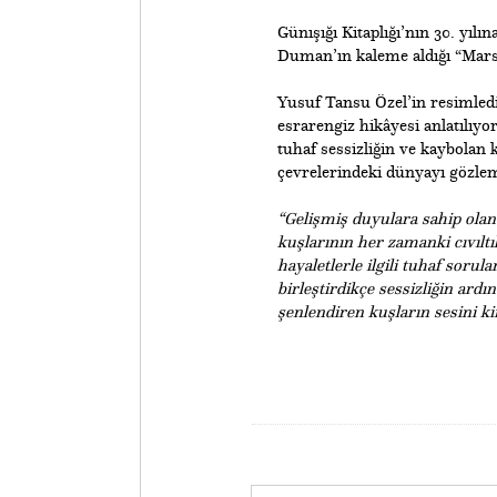
Günışığı Kitaplığı’nın 30. yılı
Duman’ın kaleme aldığı “Mars
Yusuf Tansu Özel’in resimledi
esrarengiz hikâyesi anlatılıy
tuhaf sessizliğin ve kaybolan 
çevrelerindeki dünyayı gözlem
“Gelişmiş duyulara sahip olan
kuşlarının her zamanki cıvıltı
hayaletlerle ilgili tuhaf soru
birleştirdikçe sessizliğin ardı
şenlendiren kuşların sesini ki