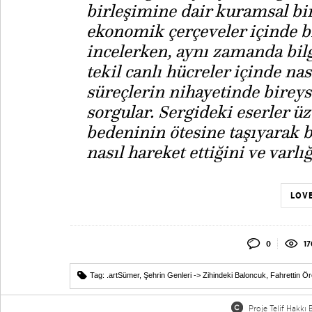
birleşimine dair kuramsal bir
ekonomik çerçeveler içinde bi
incelerken, aynı zamanda bilg
tekil canlı hücreler içinde nas
süreçlerin nihayetinde bireys
sorgular. Sergideki eserler 
bedeninin ötesine taşıyarak 
nasıl hareket ettiğini ve varlı
LOVE
0
17
Tag:
.artSümer
,
Şehrin Genleri -> Zihindeki Baloncuk
,
Fahrettin Ör
Proje Telif Hakkı B