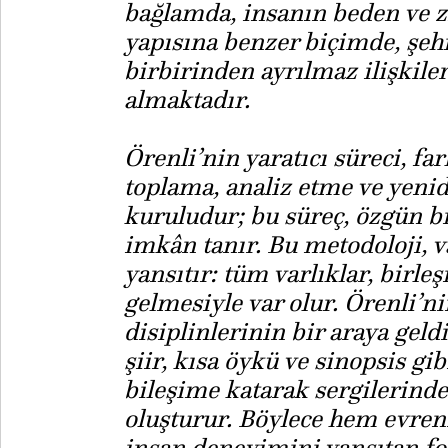
bağlamda, insanın beden ve z
yapısına benzer biçimde, şehi
birbirinden ayrılmaz ilişkiler
almaktadır.
Örenli’nin yaratıcı süreci, fa
toplama, analiz etme ve yeni
kuruludur; bu süreç, özgün bi
imkân tanır. Bu metodoloji, v
yansıtır: tüm varlıklar, birle
gelmesiyle var olur. Örenli’nin
disiplinlerinin bir araya geld
şiir, kısa öykü ve sinopsis gi
bileşime katarak sergilerind
oluşturur. Böylece hem evren
insan deneyimini yansıtan fo