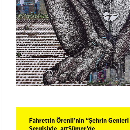
Fahrettin Örenli’nin “Şehrin Genler
Sergisiyle .artSümer’de