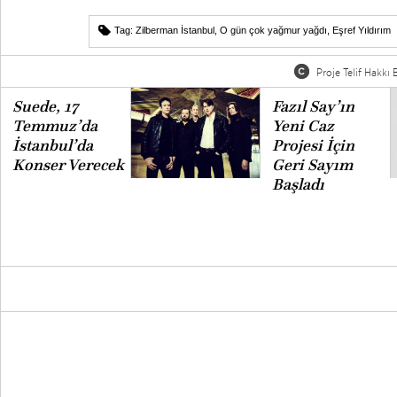
Tag:
Zilberman İstanbul
,
O gün çok yağmur yağdı
,
Eşref Yıldırım
Proje Telif Hakkı B
Suede, 17
Fazıl Say’ın
Temmuz’da
Yeni Caz
İstanbul’da
Projesi İçin
Konser Verecek
Geri Sayım
Başladı