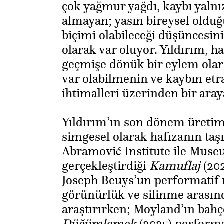
çok yağmur yağdı, kaybı yalnı
almayan; yasın bireysel olduğ
biçimi olabileceği düşüncesini
olarak var oluyor. Yıldırım, h
geçmişe dönük bir eylem olara
var olabilmenin ve kaybın etr
ihtimalleri üzerinden bir aray
Yıldırım’ın son dönem üretim
simgesel olarak hafızanın taşı
Abramović Institute ile Muse
gerçekleştirdiği
Kamuflaj
(202
Joseph Beuys’un performatif m
görünürlük ve silinme arasında
araştırırken; Moyland’ın bahç
Düğümlemek
(2025) performa