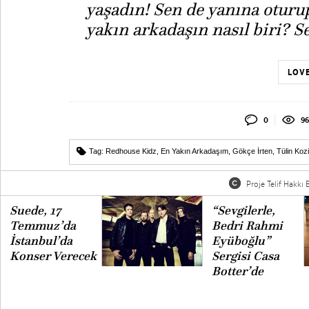
yaşadın! Sen de yanına oturup
yakın arkadaşın nasıl biri? S
LOVE
0
9
Tag:
Redhouse Kidz
,
En Yakın Arkadaşım
,
Gökçe İrten
,
Tülin Koz
Proje Telif Hakkı B
Suede, 17
“Sevgilerle,
Temmuz’da
Bedri Rahmi
İstanbul’da
Eyüboğlu”
Konser Verecek
Sergisi Casa
Botter’de