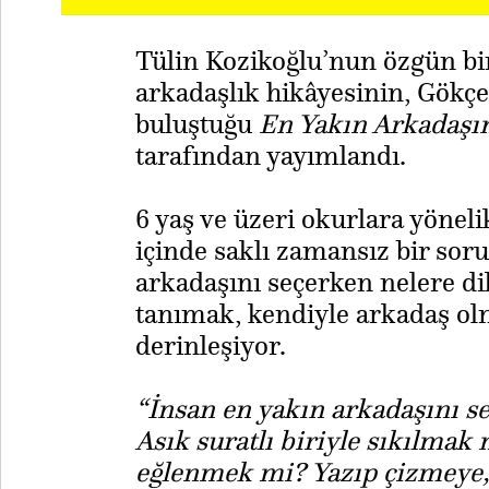
Tülin Kozikoğlu’nun özgün bir 
arkadaşlık hikâyesinin, Gökçe
buluştuğu
En Yakın Arkadaş
tarafından yayımlandı.
6 yaş ve üzeri okurlara yöneli
içinde saklı zamansız bir sor
arkadaşını seçerken nelere di
tanımak, kendiyle arkadaş ol
derinleşiyor.
“İnsan en yakın arkadaşını s
Asık suratlı biriyle sıkılmak
eğlenmek mi? Yazıp çizmeye,