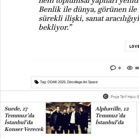
hem toplumsal yapıları yenid
Benlik ile dünya, görünen ile
sürekli ilişki, sanat aracılı
bekliyor.”
LOVE
0
86
Tag:
ODAK 2025
,
Decollage Art Space
Proje Telif Hakkı B
Suede, 17
Alphaville, 12
Temmuz’da
Temmuz’da
İstanbul’da
İstanbul’da
Konser Verecek