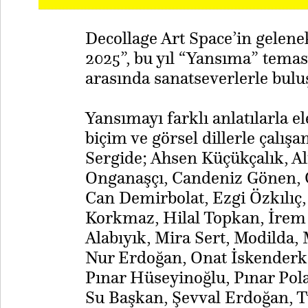
Decollage Art Space’in gelene
2025”, bu yıl “Yansıma” teması
arasında sanatseverlerle bulu
Yansımayı farklı anlatılarla el
biçim ve görsel dillerle çalışan
Sergide; Ahsen Küçükçalık, Ali
Onganaşçı, Candeniz Gönen, 
Can Demirbolat, Ezgi Özkılıç
Korkmaz, Hilal Topkan, İrem 
Alabıyık, Mira Sert, Modilda,
Nur Erdoğan, Onat İskenderka
Pınar Hüseyinoğlu, Pınar Polat
Su Başkan, Şevval Erdoğan, 