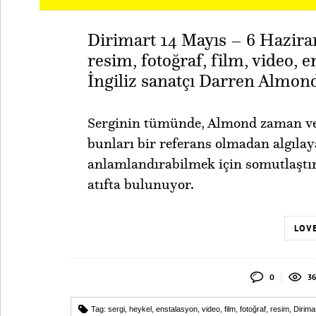
Dirimart 14 Mayıs – 6 Haziran
resim, fotoğraf, film, video, 
İngiliz sanatçı Darren Almond’ı
Serginin tümünde, Almond zaman v
bunları bir referans olmadan algıla
anlamlandırabilmek için somutlaşt
atıfta bulunuyor.
LOVE
0
36
Tag:
sergi
,
heykel
,
enstalasyon
,
video
,
film
,
fotoğraf
,
resim
,
Dirima