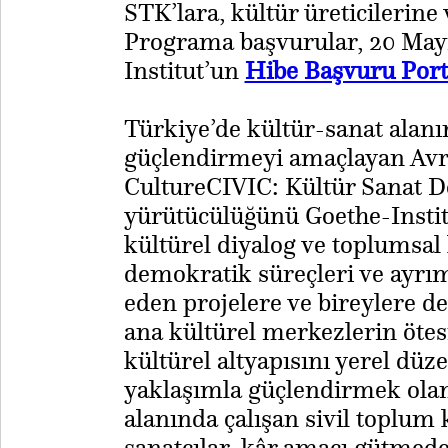
STK’lara, kültür üreticilerine 
Programa başvurular, 20 Mayı
Institut’un
Hibe Başvuru Port
Türkiye’de kültür-sanat alanı
güçlendirmeyi amaçlayan Avru
CultureCIVIC: Kültür Sanat D
yürütücülüğünü Goethe-Instit
kültürel diyalog ve toplumsal 
demokratik süreçleri ve ayrım
eden projelere ve bireylere de
ana kültürel merkezlerin öte
kültürel altyapısını yerel düz
yaklaşımla güçlendirmek ola
alanında çalışan sivil toplum k
sanatçılar, kâr amacı gütmed