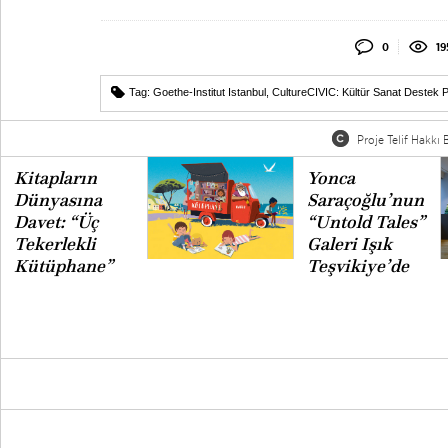
0
19
Tag:
Goethe-Institut Istanbul
,
CultureCIVIC: Kültür Sanat Destek 
Proje Telif Hakkı B
Kitapların
Yonca
Dünyasına
Saraçoğlu’nun
Davet: “Üç
“Untold Tales”
Tekerlekli
Galeri Işık
Kütüphane”
Teşvikiye’de