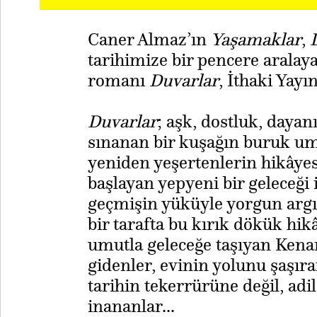
Caner Almaz’ın
Yaşamaklar
,
tarihimize bir pencere arala
romanı
Duvarlar
, İthaki Yayı
Duvarlar
; aşk, dostluk, dayan
sınanan bir kuşağın buruk um
yeniden yeşertenlerin hikâyesi
başlayan yepyeni bir geleceği i
geçmişin yüküyle yorgun argın
bir tarafta bu kırık dökük hi
umutla geleceğe taşıyan Kenan
gidenler, evinin yolunu şaşır
tarihin tekerrürüne değil, adi
inananlar...