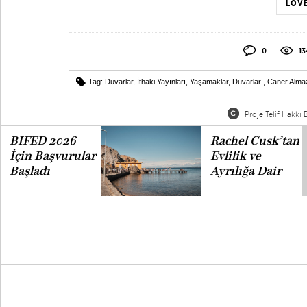
LOVE
0
13
Tag:
Duvarlar
,
İthaki Yayınları
,
Yaşamaklar
,
Duvarlar
,
Caner Alma
Proje Telif Hakkı B
BIFED 2026
Rachel Cusk’tan
İçin Başvurular
Evlilik ve
Başladı
Ayrılığa Dair