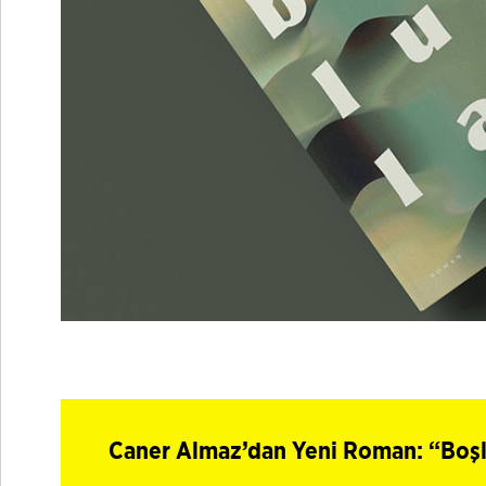
Caner Almaz’dan Yeni Roman: “Boşl