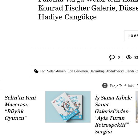
Konrad Fischer Galerie, Düsse
Hadiye Cangökçe
LOVE
0
92
Tag:
Selen Ansen
,
Eda Berkmen
,
Bağlarbaşı Abdülmecid Efendi K
Proje Telif Hakkı B
Selin’in Yeni
İş Sanat Kibele
Macerası:
Sanat
“Büyük
Galerisi’nden
Oyuncu”
“Ayla Turan
Retrospektif”
Sergisi