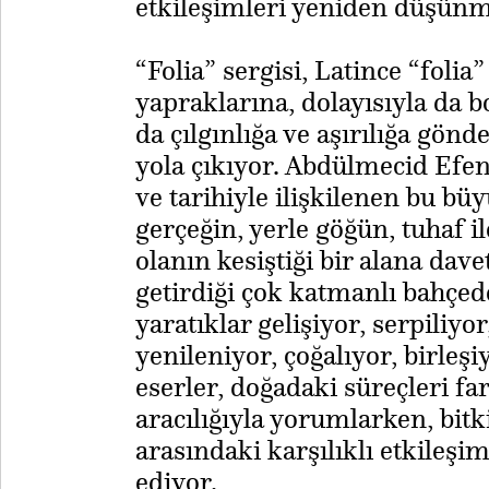
etkileşimleri yeniden düşünm
“Folia” sergisi, Latince “foli
yapraklarına, dolayısıyla da 
da çılgınlığa ve aşırılığa gö
yola çıkıyor. Abdülmecid Efe
ve tarihiyle ilişkilenen bu büy
gerçeğin, yerle göğün, tuhaf il
olanın kesiştiği bir alana dave
getirdiği çok katmanlı bahçede
yaratıklar gelişiyor, serpiliy
yenileniyor, çoğalıyor, birleş
eserler, doğadaki süreçleri f
aracılığıyla yorumlarken, bitk
arasındaki karşılıklı etkileş
ediyor.