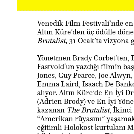
Venedik Film Festivali’nde e
Altın Küre’den üç ödülle dön
Brutalist,
31 Ocak’ta vizyona g
Yönetmen Brady Corbet'ten, 
Fastvold'un yazdığı filmin baş
Jones, Guy Pearce, Joe Alwyn,
Emma Laird, Isaach De Bankol
alıyor. Altın Küre’de En İyi 
(Adrien Brody) ve En İyi Yöne
kazanan
The Brutalist
, İkinc
“Amerikan rüyasını” yaşamak
eğitimli Holokost kurtulanı 