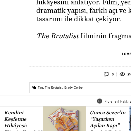
hikâyesini anlatıyor. Film, ye
dramatik yapısı, farklı açı ve 
tasarımı ile dikkat çekiyor.
The Brutalist
filminin fragm
LOVE
0
21
Tag:
The Brutalist
,
Brady Corbet
Proje Telif Hakkı B
Kendini
Gonca Sezer’in
Keşfetme
“Yaşarken
Hikâyesi:
Açılan Kapı”