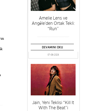
Amelie Lens ve
Angèle’den Ortak Tekli:
“Run”
rın
DEVAMINI OKU
ak
07-08-2026
.
a
Jain, Yeni Teklisi “Kill It
With The Beat”i