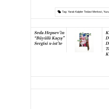
Tag:
Yaralı Kalpler Tedavi Merkezi
,
Yuzu
Seda Hepsev’in
K
“Büyülü Kaçış”
D
Sergisi x-ist’te
D
T
K