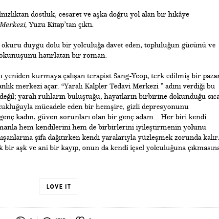
nızlıktan dostluk, cesaret ve aşka doğru yol alan bir hikâye
 Merkezi
, Yuzu Kitap’tan çıktı.
, okuru duygu dolu bir yolculuğa davet eden, topluluğun gücünü ve
ci dokunuşunu hatırlatan bir roman.
 yeniden kurmaya çalışan terapist Sang-Yeop, terk edilmiş bir paza
lık merkezi açar. “Yaralı Kalpler Tedavi Merkezi ” adını verdiği bu
 değil; yaralı ruhların buluştuğu, hayatların birbirine dokunduğu sıc
zukluğuyla mücadele eden bir hemşire, gizli depresyonunu
genç kadın, güven sorunları olan bir genç adam… Her biri kendi
manla hem kendilerini hem de birbirlerini iyileştirmenin yolunu
ışanlarına şifa dağıtırken kendi yaralarıyla yüzleşmek zorunda kalır
 bir aşk ve ani bir kayıp, onun da kendi içsel yolculuğuna çıkmasın
LOVE IT