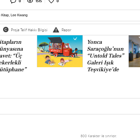
0
1515
0
 Kitap
,
Lee Kwang
Proje Telif Hakkı Bilgisi
Rapor
itapların
Yonca
ünyasına
Saraçoğlu’nun
avet: “Üç
“Untold Tales”
ekerlekli
Galeri Işık
ütüphane”
Teşvikiye’de
800 Karakter ile sınırlıdır.