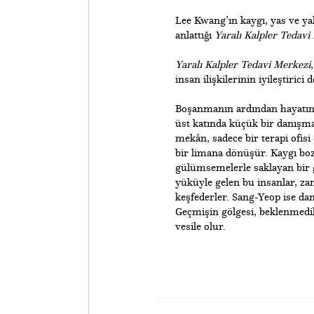
Lee Kwang’ın kaygı, yas ve yal
anlattığı
Yaralı Kalpler Tedavi
Yaralı Kalpler Tedavi Merkezi
insan ilişkilerinin iyileştiri
​Boşanmanın ardından hayatını
üst katında küçük bir danışman
mekân, sadece bir terapi ofisi
bir limana dönüşür. Kaygı bo
gülümsemelerle saklayan bir 
yüküyle gelen bu insanlar, za
keşfederler. Sang-Yeop ise dan
Geçmişin gölgesi, beklenmedik
vesile olur.