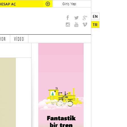
Giriş Yap
HESAP AÇ
EN
TR
YOR
VİDEO