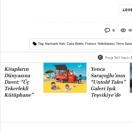
LOVE
0
17
Tag:
Narmanlı Han
,
Casa Botter
,
Fransız Yetimhanesi
,
Terra Sant
Proje Telif Hakkı B
Kitapların
Yonca
Dünyasına
Saraçoğlu’nun
Davet: “Üç
“Untold Tales”
Tekerlekli
Galeri Işık
Kütüphane”
Teşvikiye’de