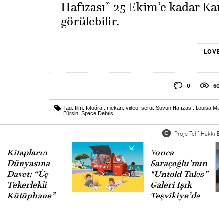
Hafızası” 25 Ekim’e kadar Kar
görülebilir.
LOVE
0
6
Tag:
film
,
fotoğraf
,
mekan
,
video
,
sergi
,
Suyun Hafızası
,
Louisa M
Bürsin
,
Space Debris
Proje Telif Hakkı B
Kitapların
Yonca
Dünyasına
Saraçoğlu’nun
Davet: “Üç
“Untold Tales”
Tekerlekli
Galeri Işık
Kütüphane”
Teşvikiye’de