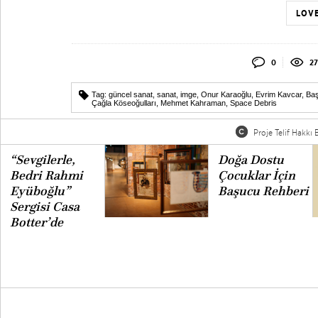
LOVE
0
27
Tag:
güncel sanat
,
sanat
,
imge
,
Onur Karaoğlu
,
Evrim Kavcar
,
Baş
Çağla Köseoğulları
,
Mehmet Kahraman
,
Space Debris
Proje Telif Hakkı B
“Sevgilerle,
Doğa Dostu
Bedri Rahmi
Çocuklar İçin
Eyüboğlu”
Başucu Rehberi
Sergisi Casa
Botter’de