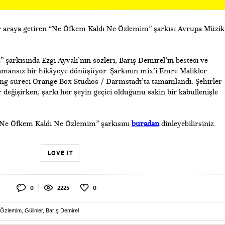
bir araya getiren “Ne Öfkem Kaldı Ne Özlemim” şarkısı Avrupa Müzik
arkısında Ezgi Ayvalı’nın sözleri, Barış Demirel’in bestesi ve
mansız bir hikâyeye dönüşüyor. Şarkının mix’i Emre Malikler
ing süreci Orange Box Studios / Darmstadt’ta tamamlandı. Şehirler
ar değişirken; şarkı her şeyin geçici olduğunu sakin bir kabullenişle
n “Ne Öfkem Kaldı Ne Özlemim” şarkısını
buradan
dinleyebilirsiniz.
LOVE IT
0
2225
0
 Özlemim
,
Gülinler
,
Barış Demirel