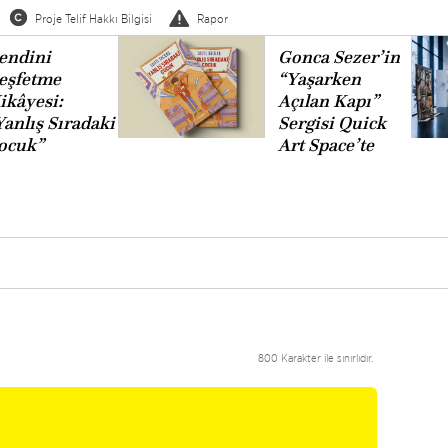
Proje Telif Hakkı Bilgisi
Rapor
endini
Gonca Sezer’in
eşfetme
“Yaşarken
ikâyesi:
Açılan Kapı”
Yanlış Sıradaki
Sergisi Quick
ocuk”
Art Space’te
800 Karakter ile sınırlıdır.