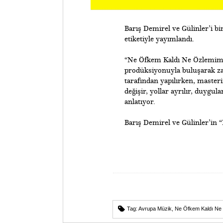
Barış Demirel ve Gülinler’i 
etiketiyle yayımlandı.
“Ne Öfkem Kaldı Ne Özlemim” ş
prodüksiyonuyla buluşarak za
tarafından yapılırken, master
değişir, yollar ayrılır, duygul
anlatıyor.
​Barış Demirel ve Gülinler’i
Tag:
Avrupa Müzik
,
Ne Öfkem Kaldı Ne