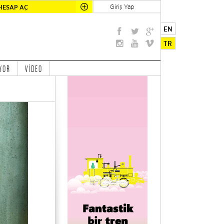
Giriş Yap
HESAP AÇ
EN
TR
YOR
VİDEO