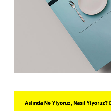
Aslında Ne Yiyoruz, Nasıl Yiyoruz? 