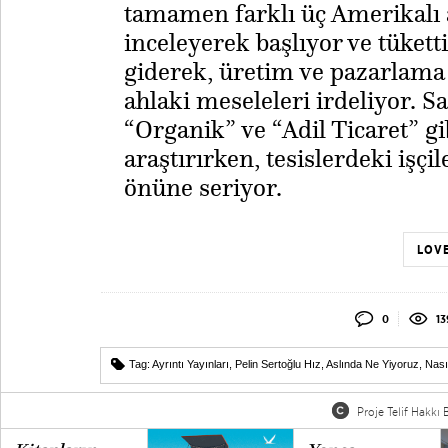
tamamen farklı üç Amerikalı a
inceleyerek başlıyor ve tükett
giderek, üretim ve pazarlam
ahlaki meseleleri irdeliyor. S
“Organik” ve “Adil Ticaret” gib
araştırırken, tesislerdeki işçi
önüne seriyor.
LOVE
0
13
Tag:
Ayrıntı Yayınları
,
Pelin Sertoğlu Hız
,
Aslında Ne Yiyoruz
,
Nası
Proje Telif Hakkı B