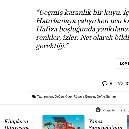
“Geçmiş karanlık bir kuyu. İ
Hatırlamaya çalışırken ucu ka
Hafıza boşluğunda yankılanan
renkler, izler. Net olarak bil
gerektiği.”
LOVE
0
12
Tag:
roman
,
Doğan Kitap
,
Rüyaya Benzer
,
Defne Suman
Proje Telif Hakkı B
Kitapların
Yonca
Dünyasına
Saraçoğlu’nun