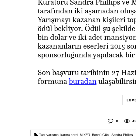
Küratörü Sandra Phillips ve 
tarafından iki aşamadan oluşan
Yarışmayı kazanan kişileri t
ödül bekliyor. Ödül şu şekilde 
bin dolar ve iki adet mansiyon
kazananların eserleri 2015 s
sponsorluğunda yapılacak bir 
Son başvuru tarihinin 27 Haz
formuna
buradan
ulaşabilirsi
LOVE
0
49
Tag:
yarışma
,
karma sergi
,
MİXER
,
Bengü Gün
,
Sandra Phillips
,