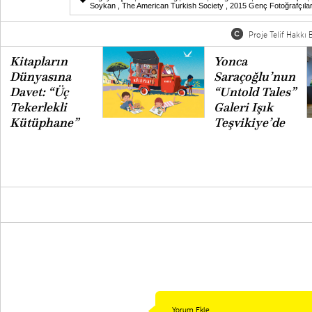
Soykan
,
The American Turkish Society
,
2015 Genç Fotoğrafçıla
Proje Telif Hakkı B
Kitapların
Yonca
Dünyasına
Saraçoğlu’nun
Davet: “Üç
“Untold Tales”
Tekerlekli
Galeri Işık
Kütüphane”
Teşvikiye’de