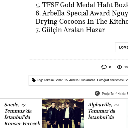
5. TFSF Gold Medal Halı̇t Boz
6. Arbella Specıal Award Ngu
Drying Cocoons In The Kitch
​7. Gülçin Arslan Hazar
LOVE
0
10
Tag:
Taksim Sanat
,
15. Arbella Uluslararası Fotoğraf Yarışması Se
Proje Telif Hakkı B
Suede, 17
Alphaville, 12
Temmuz’da
Temmuz’da
İstanbul’da
İstanbul’da
Konser Verecek