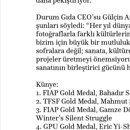
daha pekiştiriyor.
​Durum Gıda CEO’su Gülçin A
şunları söyledi: “Her yıl dün
fotoğraflarla farklı kültürler
bizim için büyük bir mutluluk.
sofralara değil; sanata, kült
projeler üretmeyi önemsiyoru
sanatının birleştirici gücünü h
Künye:
1. FIAP Gold Medal, Bahadır S
2. TFSF Gold Medal, Mahmut S
3. FIAP Gold Medal, Gamze Do
Winter’s Silent Struggle
4. GPU Gold Medal, Eric Yi-S