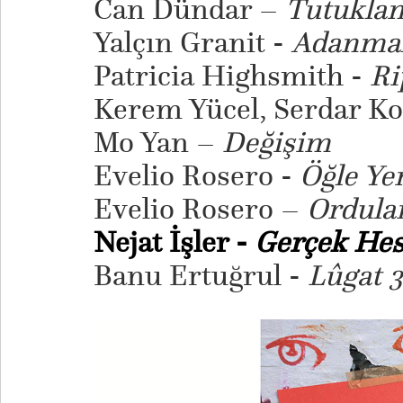
Can Dündar –
Tutuklan
Yalçın Granit -
Adanma
Patricia Highsmith -
Rip
Kerem Yücel, Serdar K
Mo Yan –
Değişim
Evelio Rosero -
Öğle Ye
Evelio Rosero –
Ordula
Nejat İşler -
Gerçek Hes
Banu Ertuğrul -
Lûgat 