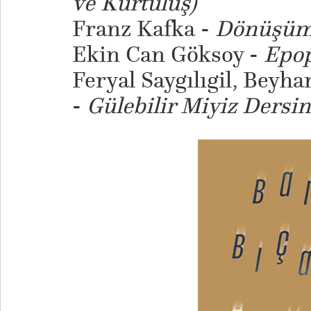
ve Kurtuluş)
Franz Kafka -
Dönüşü
Ekin Can Göksoy -
Epop
Feryal Saygılıgil, Beyh
-
Gülebilir Miyiz Dersin