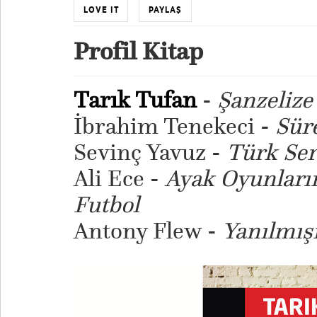
LOVE IT
PAYLAŞ
Profil Kitap
Tarık Tufan
-
Şanzeliz
İbrahim Tenekeci -
Sür
Sevinç Yavuz -
Türk Seri
Ali Ece -
Ayak Oyunları
Futbol
Antony Flew -
Yanılmış