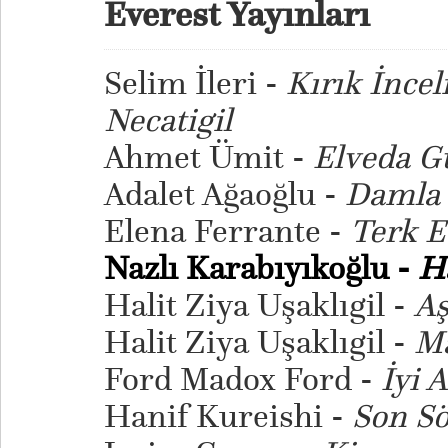
Everest Yayınları
Selim İleri -
Kırık İncel
Necatigil
Ahmet Ümit -
Elveda G
Adalet Ağaoğlu -
Damla 
Elena Ferrante -
Terk E
Nazlı Karabıyıkoğlu -
H
Halit Ziya Uşaklıgil -
A
Halit Ziya Uşaklıgil -
Ma
Ford Madox Ford -
İyi 
Hanif Kureishi -
Son S