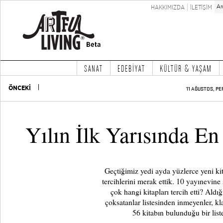
HAKKIMIZDA
İLETİŞİM
SANAT
EDEBİYAT
KÜLTÜR & YAŞAM
ÖNCEKİ
11 AĞUSTOS, PE
Yılın İlk Yarısında E
Geçtiğimiz yedi ayda yüzlerce yeni ki
tercihlerini merak ettik. 10 yayınevine 
çok hangi kitapları tercih etti? Aldığ
çoksatanlar listesinden inmeyenler, kl
56 kitabın bulunduğu bir liste