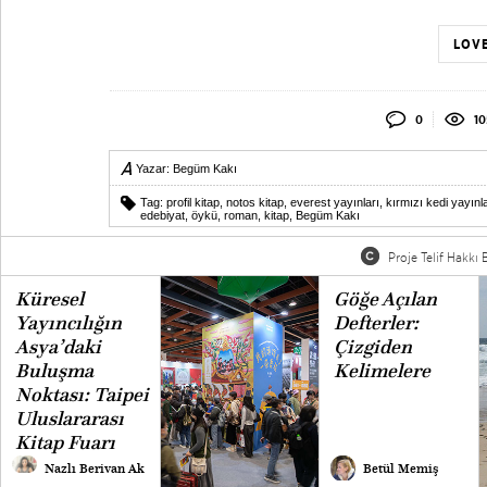
LOVE
0
10
Yazar:
Begüm Kakı
Tag:
profil kitap
,
notos kitap
,
everest yayınları
,
kırmızı kedi yayınla
edebiyat
,
öykü
,
roman
,
kitap
,
Begüm Kakı
Proje Telif Hakkı B
Küresel
Göğe Açılan
Yayıncılığın
Defterler:
Asya’daki
Çizgiden
Buluşma
Kelimelere
Noktası: Taipei
Uluslararası
Kitap Fuarı
Nazlı Berivan Ak
Betül Memiş