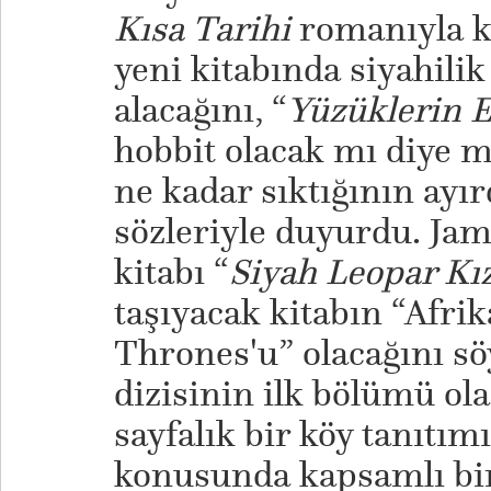
Kısa Tarihi
romanıyla 
yeni kitabında siyahilik
alacağını, “
Yüzüklerin E
hobbit olacak mı diye 
ne kadar sıktığının ayı
sözleriyle duyurdu. Ja
kitabı “
Siyah Leopar Kız
taşıyacak kitabın “Afri
Thrones'u” olacağını söy
dizisinin ilk bölümü ol
sayfalık bir köy tanıtım
konusunda kapsamlı bir