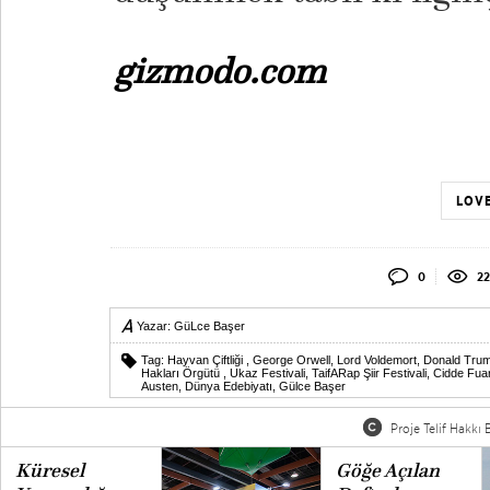
gizmodo.com
LOVE
0
22
Yazar:
GüLce Başer
Tag:
Hayvan Çiftliği
,
George Orwell
,
Lord Voldemort
,
Donald Tru
Hakları Örgütü
,
Ukaz Festivali
,
TaifARap Şiir Festivali
,
Cidde Fuar
Austen
,
Dünya Edebiyatı
,
Gülce Başer
Proje Telif Hakkı B
Küresel
Göğe Açılan