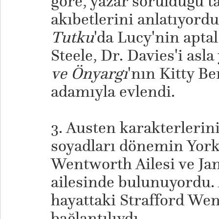
göre, yazar sorulduğu t
akıbetlerini anlatıyord
Tutku
'da Lucy'nin apta
Steele, Dr. Davies'i asl
ve Önyargı
'nın Kitty Be
adamıyla evlendi.
3. Austen karakterleri
soyadları dönemin York
Wentworth Ailesi ve Jan
ailesinde bulunuyordu. 
hayattaki Strafford Wen
bağlantılıydı.