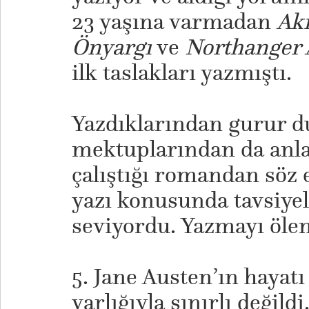
23 yaşına varmadan
Akı
Önyargı
ve
Northanger
ilk taslakları yazmıştı.
Yazdıklarından gurur 
mektuplarından da anla
çalıştığı romandan söz e
yazı konusunda tavsiye
seviyordu. Yazmayı öle
5. Jane Austen’ın hayatı
varlığıyla sınırlı değild