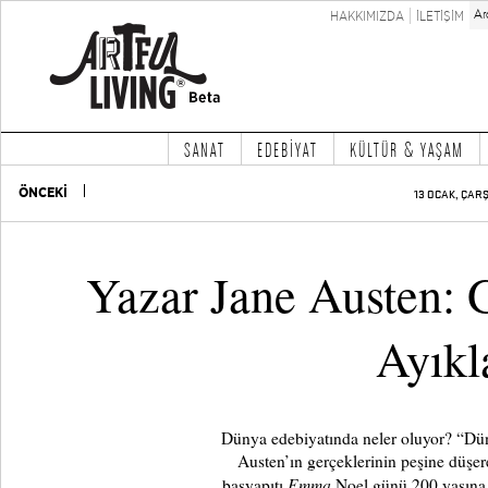
HAKKIMIZDA
İLETİŞİM
SANAT
EDEBİYAT
KÜLTÜR & YAŞAM
ÖNCEKİ
13 OCAK, ÇAR
Yazar Jane Austen: 
Ayık
Dünya edebiyatında neler oluyor? “Dü
Austen’ın gerçeklerinin peşine düşe
Emma
başyapıtı
Noel günü 200 yaşına 