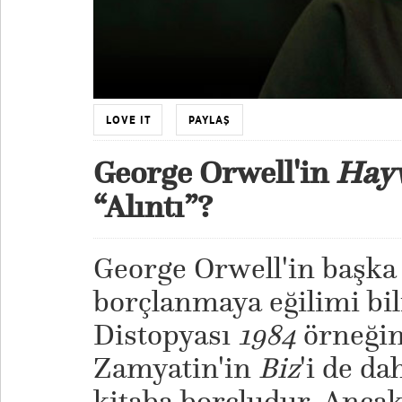
LOVE IT
PAYLAŞ
George Orwell'in
Hayv
“Alıntı”?
George Orwell'in başka
borçlanmaya eğilimi bili
Distopyası
1984
örneğin
Zamyatin'in
Biz
'i de d
kitaba borçludur. Ancak