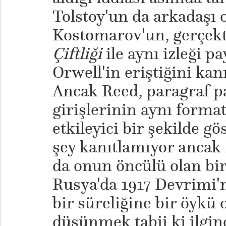
Tolstoy'un da arkadaşı 
Kostomarov'un, gerçek
Çiftliği
ile aynı izleği p
Orwell'in eriştiğini kan
Ancak Reed, paragraf pa
girişlerinin aynı forma
etkileyici bir şekilde gö
şey kanıtlamıyor ancak
da onun öncülü olan bi
Rusya'da 1917 Devrimi'
bir süreliğine bir öyk
düşünmek tabii ki ilgin