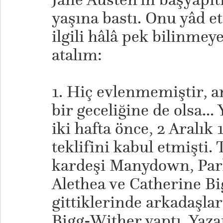
yaşına bastı. Onu yâd e
ilgili hâlâ pek bilinmey
atalım:
1. Hiç evlenmemiştir, 
bir geceliğine de olsa..
iki hafta önce, 2 Aralık
teklifini kabul etmişti. 
kardeşi Manydown, Park
Alethea ve Catherine Big
gittiklerinde arkadaşla
Bigg-Wither yaptı. Yaza