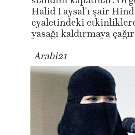
standını kapattılar. Ör
Halid Faysal'ı şair Hin
eyaletindeki etkinlikler
yasağı kaldırmaya çağır
Arabi21