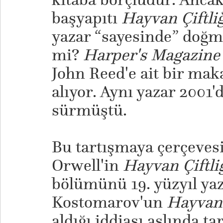
başyapıtı
Hayvan Çiftli
yazar “sayesinde” doğmu
mi?
Harper's Magazine
John Reed'e ait bir mak
alıyor. Aynı yazar 2001'
sürmüştü.
Bu tartışmaya çerçevesi
Orwell'in
Hayvan Çiftli
bölümünü 19. yüzyıl yaz
Kostomarov'un
Hayvan
aldığı iddiası aslında t