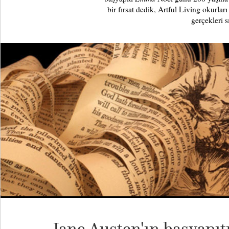
bir fırsat dedik, Artful Living okurla
gerçekleri 
Jane Austen'ın başyapıt