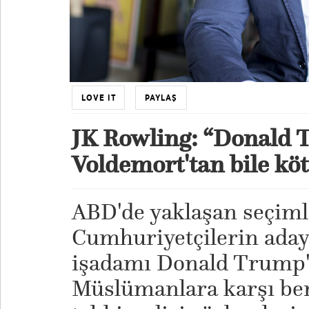
LOVE IT
PAYLAŞ
JK Rowling: “Donald
Voldemort'tan bile kö
ABD'de yaklaşan seçiml
Cumhuriyetçilerin adayl
işadamı Donald Trump'ı
Müslümanlara karşı ben