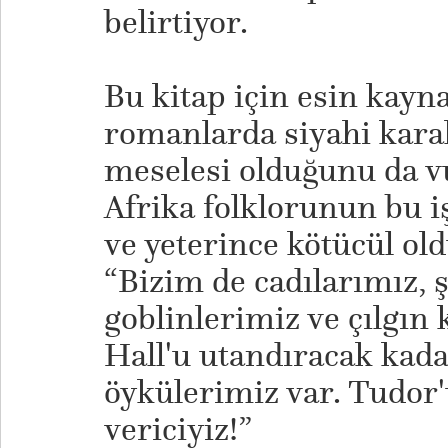
belirtiyor.
Bu kitap için esin kayn
romanlarda siyahi kara
meselesi olduğunu da v
Afrika folklorunun bu i
ve yeterince kötücül ol
“Bizim de cadılarımız, 
goblinlerimiz ve çılgın 
Hall'u utandıracak kadar
öykülerimiz var. Tudor'
vericiyiz!”