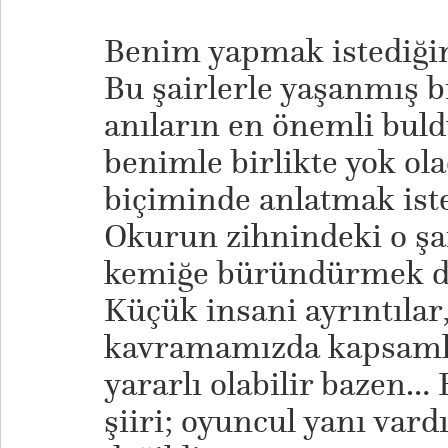
Benim yapmak istediğim
Bu şairlerle yaşanmış b
anıların en önemli bul
benimle birlikte yok ol
biçiminde anlatmak ist
Okurun zihnindeki o şair
kemiğe büründürmek de 
Küçük insani ayrıntılar,
kavramamızda kapsamlı
yararlı olabilir bazen… 
şiiri; oyuncul yanı vard