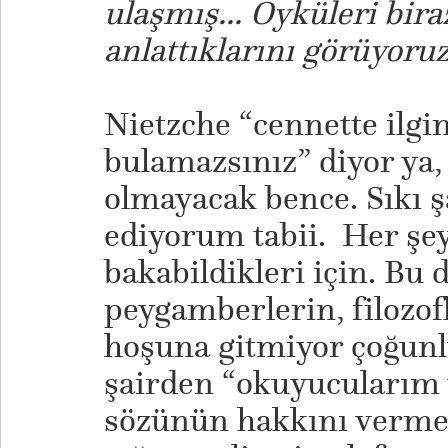
ulaşmış... Öyküleri bir
anlattıklarını görüyoru
Nietzche “cennette ilgin
bulamazsınız” diyor ya, 
olmayacak bence. Sıkı ş
ediyorum tabii. Her şe
bakabildikleri için. Bu
peygamberlerin, filozof
hoşuna gitmiyor çoğunl
şairden “okuyucularım 
sözünün hakkını vermesi