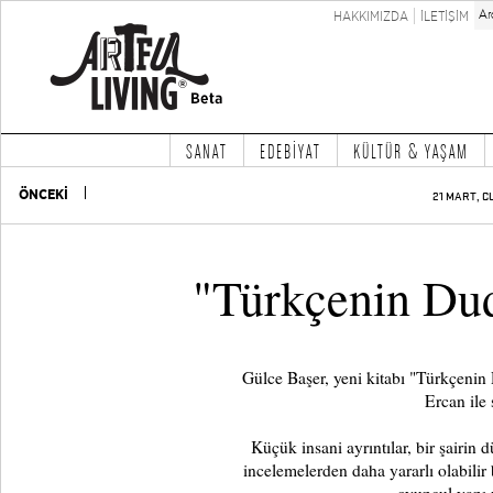
HAKKIMIZDA
İLETİŞİM
SANAT
EDEBİYAT
KÜLTÜR & YAŞAM
ÖNCEKİ
21 MART, C
"Türkçenin Dud
Gülce Başer, yeni kitabı "Türkçenin
Ercan ile 
Küçük insani ayrıntılar, bir şairi
incelemelerden daha yararlı olabilir 