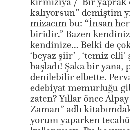
kırmızıya / Bir yaprak 
kalıyorsun” demiştim y
mizacım bu: “İnsan he
biridir.” Bazen kendiniz
kendinize… Belki de ço
‘beyaz şiir’ , ‘temiz elli
başladı! Şaka bir yana, 
denilebilir elbette. Pe
edebiyat memurluğu gibi
zaten? Yıllar önce Alpa
Zaman” adlı kitabımdak
yorum yaparken tecahül