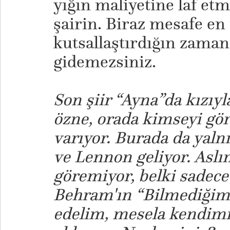
yığın maliyetine laf et
şairin. Biraz mesafe en 
kutsallaştırdığın zaman 
gidemezsiniz.
Son şiir “Ayna”da kızıyl
özne, orada kimseyi gö
varıyor. Burada da yalnı
ve Lennon geliyor. Aslı
göremiyor, belki sadece
Behram'ın “Bilmediğimi
edelim, mesela kendimiz