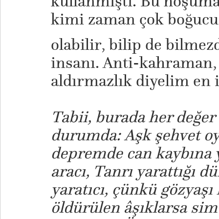
kullanmıştı. Bu hoşuma 
kimi zaman çok boğucu
olabilir, bilip de bilme
insanı. Anti-kahraman, 
aldırmazlık diyelim en i
Tabii, burada her değer
durumda: Aşk şehvet oy
depremde can kaybına y
aracı, Tanrı yarattığı 
yaratıcı, çünkü gözyaşı 
öldürülen âşıklarsa si