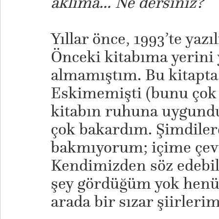
aklıma... Ne dersiniz?
Yıllar önce, 1993’te yazı
Önceki kitabıma yerini 
almamıştım. Bu kitapta
Eskimemişti (bunu çok
kitabın ruhuna uygund
çok bakardım. Şimdiler
bakmıyorum; içime çev
Kendimizden söz edebilm
şey gördüğüm yok henüz
arada bir sızar şiirler