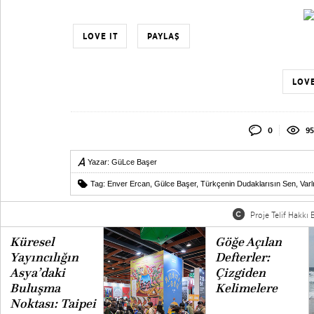
LOVE IT
PAYLAŞ
LOVE
0
95
Yazar:
GüLce Başer
Tag:
Enver Ercan
,
Gülce Başer
,
Türkçenin Dudaklarısın Sen
,
Varl
Proje Telif Hakkı B
Küresel
Göğe Açılan
Yayıncılığın
Defterler:
Asya’daki
Çizgiden
Buluşma
Kelimelere
Noktası: Taipei