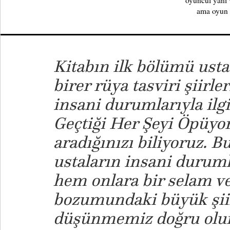
oyuncul yanı v
ama oyun d
Kitabın ilk bölümü usta 
birer rüya tasviri şiirle
insani durumlarıyla ilgil
Geçtiği Her Şeyi Öpüyo
aradığınızı biliyoruz. 
ustaların insani duruml
hem onlara bir selam 
bozumundaki büyük şiirs
düşünmemiz doğru olu