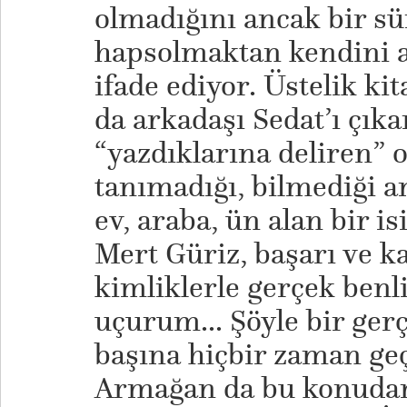
olmadığını ancak bir s
hapsolmaktan kendini 
ifade ediyor. Üstelik k
da arkadaşı Sedat’ı çık
“yazdıklarına deliren” 
tanımadığı, bilmediği a
ev, araba, ün alan bir i
Mert Güriz, başarı ve k
kimliklerle gerçek benl
uçurum... Şöyle bir gerç
başına hiçbir zaman ge
Armağan da bu konudan