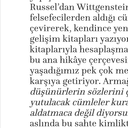
Russel’dan Wittgenstein’
felsefecilerden aldığı c
çevirerek, kendince yen
gelişim kitapları yazıy
kitaplarıyla hesaplaşm
bu ana hikâye çerçeve
yaşadığımız pek çok mes
karşıya getiriyor. Arm
düşünürlerin sözlerini ç
yutulacak cümleler kur
aldatmaca değil diyorsu
aslında bu sahte kimli