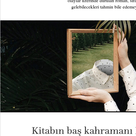
olaylar üzerinde durulan roman, sır
gelebilecekleri tahmin bile edeme
Kitabın baş kahramanı 