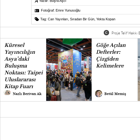
Yazar:
Büşra Aşcı
Fotoğraf: Emre Yunusoğlu
Tag:
Can Yayınları
,
Sıradan Bir Gün
,
Yekta Kopan
Proje Telif Hakkı B
Küresel
Göğe Açılan
Yayıncılığın
Defterler:
Asya’daki
Çizgiden
Buluşma
Kelimelere
Noktası: Taipei
Uluslararası
Kitap Fuarı
Nazlı Berivan Ak
Betül Memiş