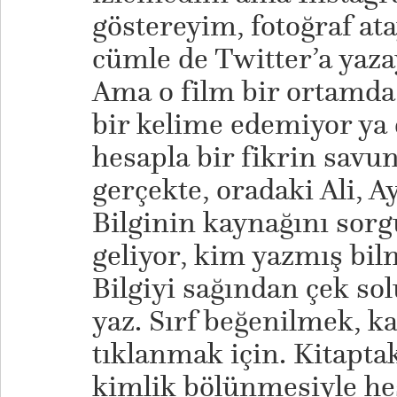
göstereyim, fotoğraf at
cümle de Twitter’a yaza
Ama o film bir ortamd
bir kelime edemiyor ya 
hesapla bir fikrin savu
gerçekte, oradaki Ali, A
Bilginin kaynağını sor
geliyor, kim yazmış bi
Bilgiyi sağından çek sol
yaz. Sırf beğenilmek, k
tıklanmak için. Kitapta
kimlik bölünmesiyle he