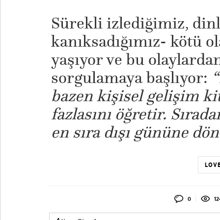
​Sürekli izlediğimiz, di
kanıksadığımız- kötü o
yaşıyor ve bu olaylarda
sorgulamaya başlıyor:
“
bazen kişisel gelişim k
fazlasını öğretir. Sırad
en sıra dışı gününe dönü
LOVE
0
12