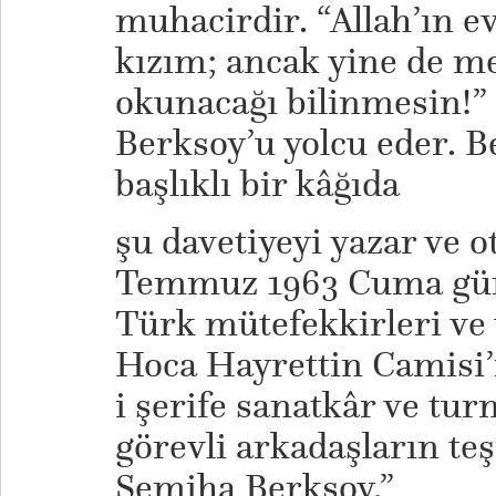
muhacirdir. “Allah’ın ev
kızım; ancak yine de me
okunacağı bilinmesin!”
Berksoy’u yolcu eder. Be
başlıklı bir kâğıda
şu davetiyeyi yazar ve o
Temmuz 1963 Cuma günü
Türk mütefekkirleri ve 
Hoca Hayrettin Camisi
i şerife sanatkâr ve tu
görevli arkadaşların teş
Semiha Berksoy.”