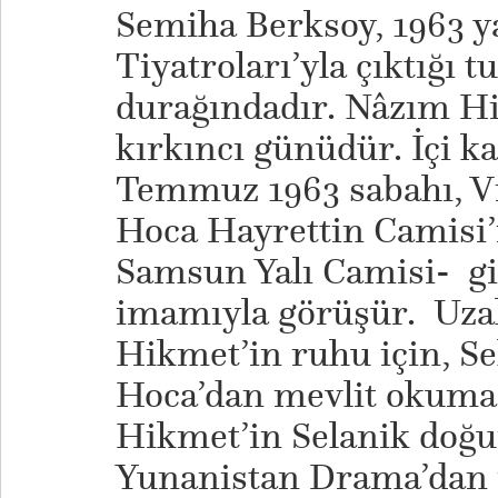
Semiha Berksoy, 1963 y
Tiyatroları’yla çıktığı
durağındadır. Nâzım H
kırkıncı günüdür. İçi k
Temmuz 1963 sabahı, Vid
Hoca Hayrettin Camisi’
Samsun Yalı Camisi- g
imamıyla görüşür. Uza
Hikmet’in ruhu için, Se
Hoca’dan mevlit okumas
Hikmet’in Selanik doğu
Yunanistan Drama’dan 