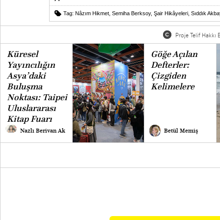
Tag:
Nâzım Hikmet
,
Semiha Berksoy
,
Şair Hikâyeleri
,
Sıddık Akba
Proje Telif Hakkı B
Küresel
Göğe Açılan
Yayıncılığın
Defterler:
Asya’daki
Çizgiden
Buluşma
Kelimelere
Noktası: Taipei
Uluslararası
Kitap Fuarı
Nazlı Berivan Ak
Betül Memiş