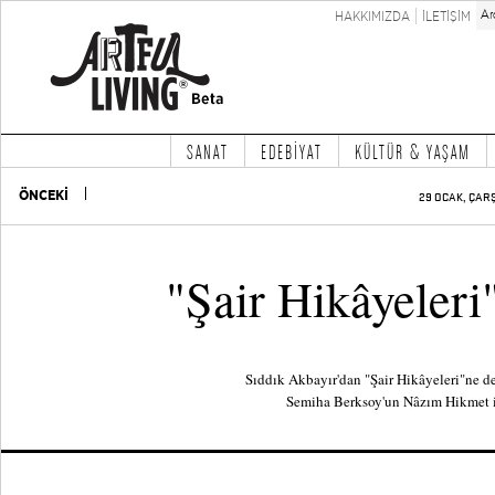
HAKKIMIZDA
İLETİŞİM
SANAT
EDEBİYAT
KÜLTÜR & YAŞAM
ÖNCEKİ
29 OCAK, ÇAR
"Şair Hikâyeleri
Sıddık Akbayır'dan "Şair Hikâyeleri"ne d
Semiha Berksoy'un Nâzım Hikmet iç