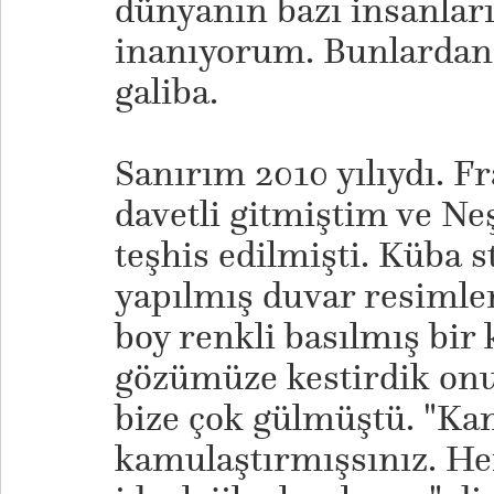
dünyanın bazı insanlar
inanıyorum. Bunlardan 
galiba.
Sanırım 2010 yılıydı. F
davetli gitmiştim ve Neş
teşhis edilmişti. Küba 
yapılmış duvar resimler
boy renkli basılmış bir 
gözümüze kestirdik onu
bize çok gülmüştü. "Ka
kamulaştırmışsınız. H