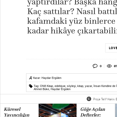
yaptırdılar? Başka hangi
Kaç sattılar? Nasıl batt
kafamdaki yüz binlerce 
kadar hikâye çıkartab
LOVE
0
81
Yazar:
Haydar Ergülen
Tag:
ON8 Kitap
,
edebiyat
,
söyleşi
,
kitap
,
yazar
,
İnsan Kendine de İy
Ahmet Büke
,
Haydar Ergülen
Proje Telif Hakkı B
Küresel
Göğe Açılan
Yayıncılığın
Defterler: