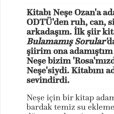
Kitabı Neşe Ozan'a a
ODTÜ'den ruh, can, si
arkadaşım. İlk şiir k
Bulamamış Sorular'
d
şiirim ona adamıştım 
Neşe bizim 'Rosa'mız
Neşe'siydi. Kitabını 
sevindirdi.
Neşe için bir kitap ada
bardak temiz su eklemek