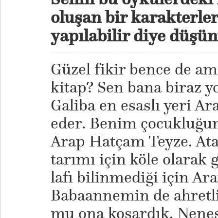
oluşan bir karakterler 
yapılabilir diye düş
Güzel fikir bence de ama
kitap? Sen bana biraz yo
Galiba en esaslı yeri A
eder. Benim çocuklu
Arap Hatçam Teyze. Ata
tarımı için köle olarak g
lafı bilinmediği için Ara
Babaannemin de ahretliğ
mu ona koşardık. Nenes