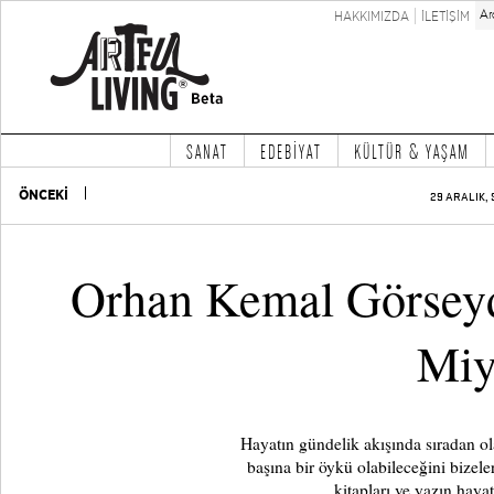
HAKKIMIZDA
İLETİŞİM
SANAT
EDEBİYAT
KÜLTÜR & YAŞAM
ÖNCEKİ
29 ARALIK, 
Orhan Kemal Görsey
Miy
Hayatın gündelik akışında sıradan o
başına bir öykü olabileceğini bizel
kitapları ve yazın hayat