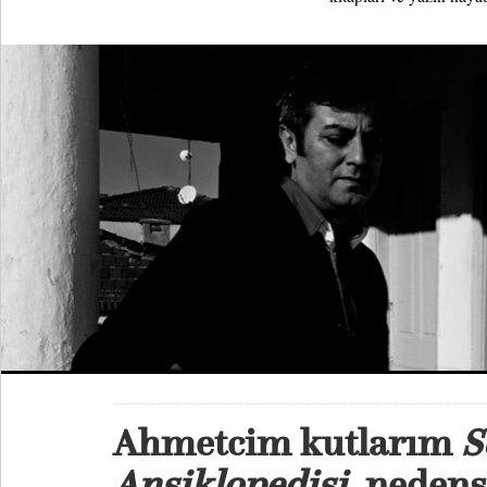
Ahmetcim kutlarım
S
Ansiklopedisi,
nedense