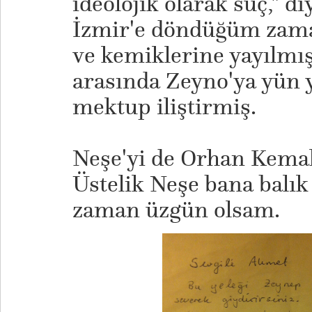
ideolojik olarak suç," di
İzmir'e döndüğüm zama
ve kemiklerine yayılmış
arasında Zeyno'ya yün y
mektup iliştirmiş.
Neşe'yi de Orhan Kema
Üstelik Neşe bana balık 
zaman üzgün olsam.