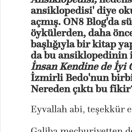
ansiklopedisi' diye o
açmış. ON8 Blog'da s
öykülerden, daha önc
başlığıyla bir kitap y
da bu ansiklopedinin i
İnsan Kendine de İyi 
İzmirli Bedo'nun birbi
Nereden çıktı bu fikir
Eyvallah abi, teşekkür 
Galiba mecburiyetten do