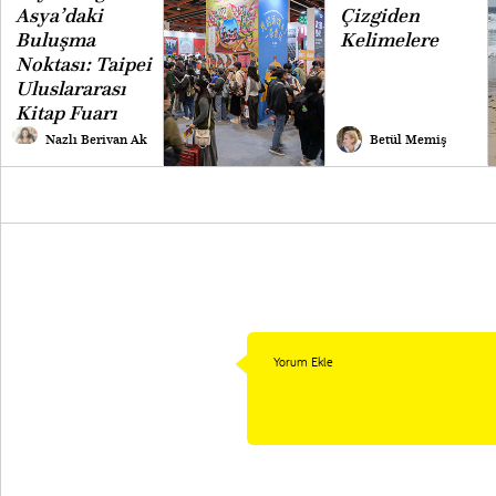
Asya’daki
Çizgiden
Buluşma
Kelimelere
Noktası: Taipei
Uluslararası
Kitap Fuarı
Nazlı Berivan Ak
Betül Memiş