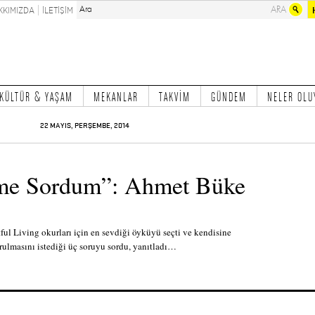
KKIMIZDA
İLETİŞİM
KÜLTÜR & YAŞAM
MEKANLAR
TAKVİM
GÜNDEM
NELER OLU
22 MAYIS, PERŞEMBE, 2014
me Sordum”: Ahmet Büke
ul Living okurları için en sevdiği öyküyü seçti ve kendisine
rulmasını istediği üç soruyu sordu, yanıtladı…