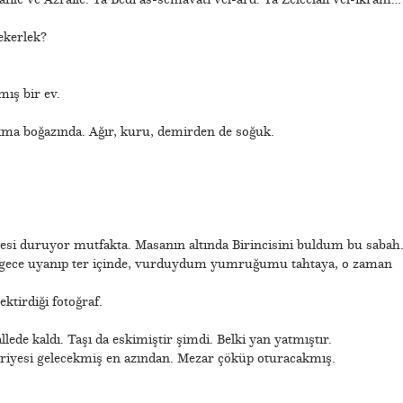
ekerlek?
mış bir ev.
okma boğazında. Ağır, kuru, demirden de soğuk.
esi duruyor mutfakta. Masanın altında Birincisini buldum bu sabah
 gece uyanıp ter içinde, vurduydum yumruğumu tahtaya, o zaman
tirdiği fotoğraf.
ede kaldı. Taşı da eskimiştir şimdi. Belki yan yatmıştır.
vriyesi gelecekmiş en azından. Mezar çöküp oturacakmış.