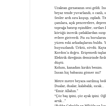
Uzaktan gırnatanın sesi geldi. İn
beyaz tende yuvarlandı; o canlı, s
Sesler ardı sıra koşup, zıpladı. 
çamlara, açık pencerelere, depre
toprağa batırıp eşindiler; sırtları
körüğü incecik çatlaklardan sızı
evlere giriverdi. Pis su boruları
yüzen eski arkadaşlarını buldu. Y
huysuzlandı. Ürktü, sövdü. Kıçtan
Kordon’a doğru. Erişemedi taşlara
Elektrik direğinin demirinde fır
düştü.
Kolum, kanadım kırıktı benim.
İnsan hiç babasını gömer mi?
Metre metre beyaza sarılmış bede
Dualar, dualar, kalabalık, sıcak…
“Emir Allahın.”
“Çöz baş ipini, çöz ayak ipini. O
artık...”
“Rabbe Cebrâile ve Mîkâile ve İsr