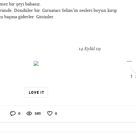
mez bir şeyi babasız.
rimde. Döndüler bir. Gırnatacı Selim’in sesleri boyun kırıp
nı başına giderler. Gitsinler.
14 Eylül 09
1
LOVE IT
0
5911
0