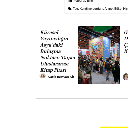
Fotoğraf: Elné
Tag:
Kendime sordum
,
Ahmet Büke
,
Hiç
Küresel
G
Yayıncılığın
D
Asya’daki
Ç
Buluşma
K
Noktası: Taipei
Uluslararası
Kitap Fuarı
Nazlı Berivan Ak