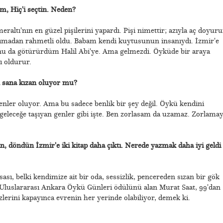
m, Hiç'i seçtin. Neden?
eraltı'nın en güzel pişilerini yapardı. Pişi nimettir; azıyla aç doyuru
tanımadan rahmetli oldu. Babam kendi kuytusunun insanıydı. İzmir'e
onu da götürürdüm Halil Abi'ye. Ama gelmezdi. Öyküde bir araya
ı oldurur.
in sana kızan oluyor mu?
enler oluyor. Ama bu sadece benlik bir şey değil. Öykü kendini
i geleceğe taşıyan genler gibi işte. Ben zorlasam da uzamaz. Zorlama
dın, döndün İzmir'e iki kitap daha çıktı. Nerede yazmak daha iyi geldi
sası, belki kendimize ait bir oda, sessizlik, pencereden sızan bir gök
Uluslararası Ankara Öykü Günleri ödülünü alan Murat Saat, 99'dan
zlerini kapayınca evrenin her yerinde olabiliyor, demek ki.