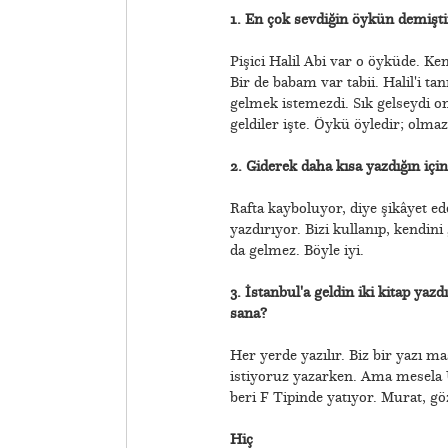
1. En çok sevdiğin öykün demişti
Pişici Halil Abi var o öyküde. Kem
Bir de babam var tabii. Halil'i 
gelmek istemezdi. Sık gelseydi 
geldiler işte. Öykü öyledir; olmaz
2. Giderek daha kısa yazdığın iç
Rafta kayboluyor, diye şikâyet ed
yazdırıyor. Bizi kullanıp, kendin
da gelmez. Böyle iyi.
3. İstanbul'a geldin iki kitap yaz
sana?
Her yerde yazılır. Biz bir yazı ma
istiyoruz yazarken. Ama mesela 
beri F Tipinde yatıyor. Murat, gö
Hiç