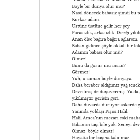
Böyle bir dünya olur mu?
Nasıl dönecek babasız şimdi bu t
Korkar adam.
Üstüne üstüne gelir her şey.
Parasızlık, arkasızlık. Direği yıkıl
Anan ölse bağıra bağıra ağlarsın.
Baban gidince şöyle okkalı bir l
Adamın babası ölür mü?
Ölmez!
Bunu da görür mü insan?
Görmez!
Yuh, o zaman böyle dünyaya.
Daha beraber aldığımız yağ tenek
Devrilmiş de düşüvermiş. Ya da
yıkılmıştır gerisin geri.
Daha duvarda duruyor askerde çek
Yanında yoldaşı Pişici Halil.
Halil Amca’nın mezarı eski mahall
Babamın taşı bile yok. Seneyi de
Olmaz, böyle olmaz!
Hayatta bir başına kalınmaz.