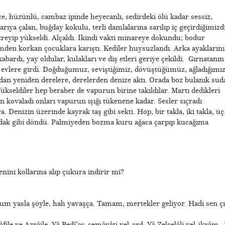
ce, hüzünlü, cambaz ipinde heyecanlı, sedirdeki ölü kadar sessiz,
arıya çalan, buğday kokulu, terli damlalarına sarılıp iç geçirdiğimizdi
Titreyip yükseldi. Alçaldı. İkindi vakti minareye dokundu; bodur
mden korkan çocuklara karıştı. Kediler huysuzlandı. Arka ayaklarını
 kabardı, yay oldular, kulakları ve diş etleri geriye çekildi. Gırnatanın
p evlere girdi. Doğduğumuz, seviştiğimiz, dövüştüğümüz, ağladığımı
ndan yeniden derelere, derelerden denize aktı. Orada boz bulanık sud
ükseldiler hep beraber de vapurun birine takıldılar. Martı dedikleri
 kovaladı onları vapurun ışığı tükenene kadar. Sesler sıçradı
. Denizin üzerinde kayrak taş gibi sekti. Hop, bir takla, iki takla, ü
ıldak gibi döndü. Palmiyeden bozma kuru ağaca çarpıp kucağıma
nini kollarına alıp çukura indirir mi?
ğlum yasla şöyle, hah yavaşça. Tamam, mertekler geliyor. Hadi sen ç
âfile ve Azrâile. Yâ Bedî’as-semâvâti vel-ard. Yâ Zelcelâli vel-ikrâm…