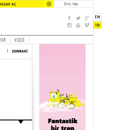
Giriş Yap
HESAP AÇ
EN
TR
YOR
VİDEO
SONRAKİ