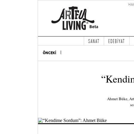
HA
SANAT
EDEBİYAT
ÖNCEKİ
“Kendi
Ahmet Büke, Artf
so