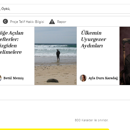
,
Öykü
,
Proje Telif Hakkı Bilgisi
Rapor
öğe Açılan
Ülkemin
efterler:
Uyurgezer
izgiden
Aydınları
elimelere
Betül Memiş
Ayla Duru Karadağ
800 Karakter ile sınırlıdır.